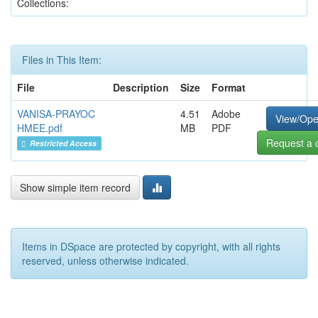
Collections:
Files in This Item:
File
Description
Size
Format
VANISA-PRAYOC
4.51
Adobe
View/Op
HMEE.pdf
MB
PDF
Request a 
Restricted Access
Show simple item record
Items in DSpace are protected by copyright, with all rights
reserved, unless otherwise indicated.