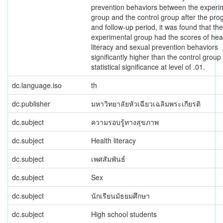
prevention behaviors between the experi
group and the control group after the pr
and follow-up period, it was found that the
experimental group had the scores of hea
literacy and sexual prevention behaviors
significantly higher than the control group
statistical significance at level of .01.
dc.language.iso
th
dc.publisher
มหาวิทยาลัยหัวเฉียวเฉลิมพระเกียรติ
dc.subject
ความรอบรู้ทางสุขภาพ
dc.subject
Health literacy
dc.subject
เพศสัมพันธ์
dc.subject
Sex
dc.subject
นักเรียนมัธยมศึกษา
dc.subject
High school students