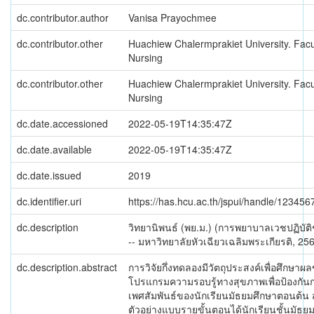
dc.contributor.author
Vanisa Prayochmee
dc.contributor.other
Huachiew Chalermprakiet University. Facu
Nursing
dc.contributor.other
Huachiew Chalermprakiet University. Facu
Nursing
dc.date.accessioned
2022-05-19T14:35:47Z
dc.date.available
2022-05-19T14:35:47Z
dc.date.issued
2019
dc.identifier.uri
https://has.hcu.ac.th/jspui/handle/12345
dc.description
วิทยานิพนธ์ (พย.ม.) (การพยาบาลเวชปฏิบัต
-- มหาวิทยาลัยหัวเฉียวเฉลิมพระเกียรติ, 25
dc.description.abstract
การวิจัยกึ่งทดลองมีวัตถุประสงค์เพื่อศึกษาผ
โปรแกรมความรอบรู้ทางสุขภาพเพื่อป้องกันก
เพศสัมพันธ์ของนักเรียนมัธยมศึกษาตอนต้น สุ
ตัวอย่างแบบรายขั้นตอนได้นักเรียนชั้นมัธยม