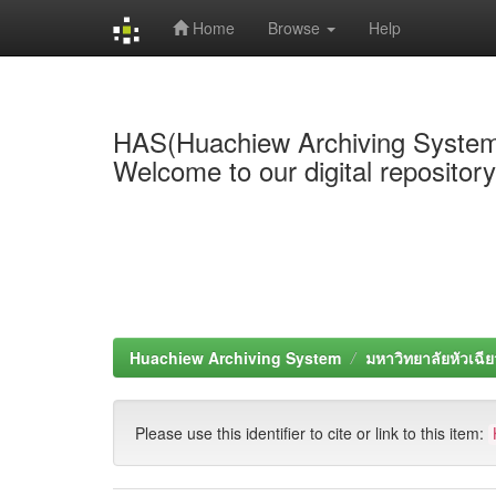
Home
Browse
Help
Skip
navigation
HAS(Huachiew Archiving Syste
Welcome to our digital repositor
Huachiew Archiving System
มหาวิทยาลัยหัวเฉีย
Please use this identifier to cite or link to this item: