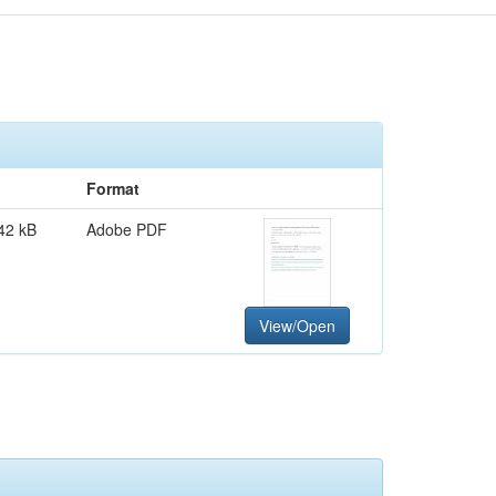
Format
42 kB
Adobe PDF
View/Open