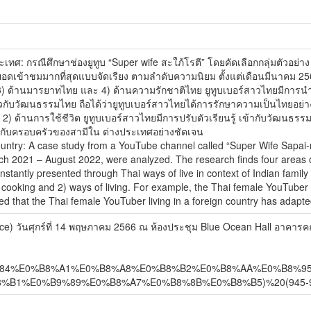
ศ: กรณีศึกษาช่องยูทูบ “Super wife สะใภ้โรตี” โดยคัดเลือกกลุ่มตัวอย่า
ดีโอที่มียอดเข้าชมมากที่สุดแบบจัดเรียง ตามลำดับความนิยม ตั้งแต่เดือนมีนาค
 3) ด้านมารยาทไทย และ 4) ด้านความรักชาติไทย ยูทูบเบอร์สาวไทยมีการนำ
ี่ยวกับวัฒนธรรมไทย ถือได้ว่ายูทูบเบอร์สาวไทยได้การรักษาความเป็นไทย
านการใช้ชีวิต ยูทูบเบอร์สาวไทยมีการปรับตัวเรียนรู้ เข้ากับวัฒนธรร
้ากับครอบครัวของสามีใน ต่างประเทศอย่างชัดเจน
ountry: A case study from a YouTube channel called “Super Wife Sapai-r
 2021 – August 2022, were analyzed. The research finds four areas of
tantly presented through Thai ways of live in context of Indian family
) cooking and 2) ways of living. For example, the Thai female YouTuber
ted that the Thai female YouTuber living in a foreign country has adapte
nce) วันศุกร์ที่ 14 พฤษภาคม 2566 ณ ห้องประชุม Blue Ocean Hall อาคา
%E0%B8%84%E0%B8%A1%E0%B8%A8%E0%B8%B2%E0%B8%AA%E0%B8%
B1%E0%B9%89%E0%B8%A7%E0%B8%8B%E0%B8%B5)%20(945-95