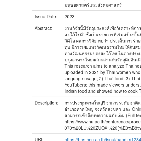
มนุษยศาสตร์และสังคมศาสตร์
Issue Date:
2023
Abstract:
งานวิจัยนี้มีวัตถุประสงค์เพื่อวิเครา
สะใภ้โรตี” ซึ่งเป็นรายการที่เริ่มสร้างข
วิดีโอ ผลการวิจัย พบว่า ประเด็นการรั
ทูบ มีการเผยแพร่วัฒนธรรมไทยให้กับสม
ทางวัฒนธรรมของสะใภ้ไทยในต่างประเทศ 
ปรุงอาหารไทยผสมผสานกับวัตถุดิบอินเด
This research aims to analyze Thainess
uploaded in 2021 by Thai women who ma
language usage; 2) Thai food; 3) Thai 
YouTubers; this made viewers understo
Indian food and showed how to cook Thai
Description:
การประชุมหาดใหญ่วิชาการระดับชาติและน
อำเภอหาดใหญ่ จังหวัดสงขลา และ Onlin
สามารถเข้าถึงบทความฉบับเต็ม (Full text)
https://www.hu.ac.th/confere
070%20LU%20ZUOXI%20(%E0%B8
URI:
https://has.hcu.ac.th/jspui/handle/12