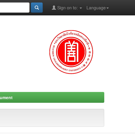
Sign on to:
Language
cument