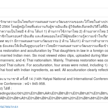
ะห์การรักษาความเป็นไทยกับการผสมผสานทางวัฒนธรรมของสะใภ้ไทยในต่างประเท
ึ้นปี 2564 โดยผู้หญิงไทยที่แต่งงานกับผู้ชายอินเดีย ผู้วิจัยคัดเลือกคลิปวิ
กษาความเป็นไทยมี 4 ด้าน ได้แก่ 1) ด้านการใช้ภาษาไทย 2) ด้านอาหารไทย
าชิกในครอบครัวอินเดีย และสังคมออนไลน์ให้ผู้ชมมีความรู้ความเข้าใจเก
พบว่า มีการผสมผสานทางวัฒนธรรม 2 ด้าน ได้แก่1) ด้านการทำอาหาร 2) ด้
ีย ยังแสดงให้เห็นถึงยูทูบเบอร์สาวไทยมีการผสมผสานทางวัฒนธรรมเพื่อเข
 restoration and acculturation by Thai daughters-in-law in a foreign c
rried Indian men. Six most viewed video clips, uploaded during March
manners; and 4) Thai nationalism. Mainly, Thainess restoration was cons
od Thai culture. For acculturation, four areas were noted, including 1
 food with Indian ingredients, as well. All acculturation clearly reflec
านาชาติ ครั้งที่ 14 (14th Hatyai National and International Confere
e Conference : หน้า 945-958.
 ได้ที่ :
nce/proceedings/doc/06%20%E0%B8%AA%E0%B8%B1%E0%B8%87
%AB%E0%B8%A5%E0%B8%B9%E0%B9%88%20%E0%B8%88%E0%B8%
3456789/3161