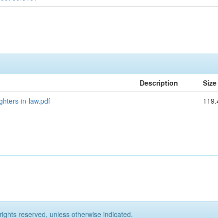
Description
Size
hters-in-law.pdf
119.
rights reserved, unless otherwise indicated.