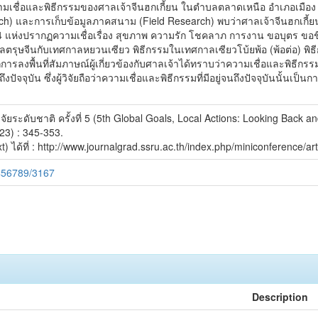
าความเชื่อและพิธีกรรมของศาลเจ้าจีนฮกเกี้ยน ในตำบลตลาดเหนือ อำเภอเมือง จัง
h) และการเก็บข้อมูลภาคสนาม (Field Research) พบว่าศาลเจ้าจีนฮกเกี้ยน
4 แห่งปรากฏความเชื่อเรื่อง สุขภาพ ความรัก โชคลาภ การงาน ขอบุตร ขอช
กาลตรุษจีนกับเทศกาลหยวนเซียว พิธีกรรมในเทศกาลเซียวโบ้ยพ้อ (พ้อต่อ) พ
ลงพื้นที่สัมภาษณ์ผู้เกี่ยวข้องกับศาลเจ้าได้ทราบว่าความเชื่อและพิธีกรรมด
จจุบัน ซึ่งผู้วิจัยถือว่าความเชื่อและพิธีกรรมที่มีอยู่จนถึงปัจจุบันนั้นเป็
ะดับชาติ ครั้งที่ 5 (5th Global Goals, Local Actions: Looking Back a
23) : 345-353.
) ได้ที่ : http://www.journalgrad.ssru.ac.th/index.php/miniconference/ar
3456789/3167
Description