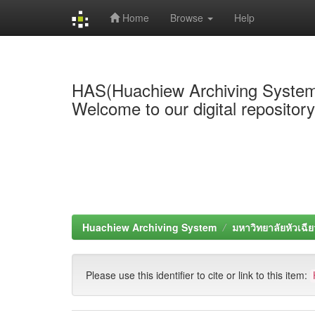
Home
Browse
Help
Skip
navigation
HAS(Huachiew Archiving Syste
Welcome to our digital repositor
Huachiew Archiving System
มหาวิทยาลัยหัวเฉีย
Please use this identifier to cite or link to this item: