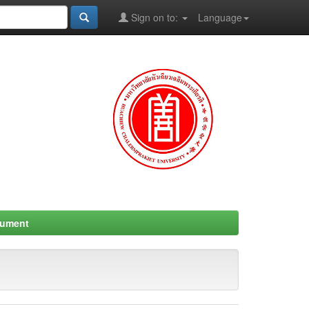
Sign on to:
Language
cument