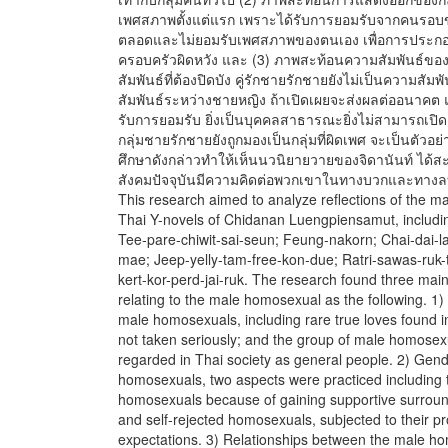
เพศสภาพตั้งแต่แรก เพราะได้รับการยอมรับจากคนรอบ
ตลอดและไม่ยอมรับเพศสภาพของตนเอง เพื่อการประกอ
ครอบครัวผิดหวัง และ (3) ภาพสะท้อนความสัมพันธ์ของค
สัมพันธ์ที่ต้องปิดบัง คู่รักชายรักชายยังไม่เป็นความสัมพัน
สัมพันธ์ระหว่างชายหญิง ถ้าเปิดเผยจะส่งผลต่ออนาคต แล
รับการยอมรับ ยิ่งเป็นบุคคลสาธารณะยิ่งไม่สามารถเปิ
กลุ่มชายรักชายยังถูกมองเป็นกลุ่มที่ผิดเพศ จะเป็นตัวอย่
ศึกษาดังกล่าวทำให้เห็นนวนิยายวายของจิดานันท์ ได้ส
สังคมปัจจุบันมีความคิดต่อพวกเขาในทางบวกและทาง
This research aimed to analyze reflections of the 
Thai Y-novels of Chidanan Luengpiensamut, includin
Tee-pare-chiwit-sai-seun; Feung-nakorn; Chai-dai-l
mae; Jeep-yelly-tam-free-kon-due; Ratri-sawas-ruk-
kert-kor-perd-jai-ruk. The research found three main
relating to the male homosexual as the following. 1) S
male homosexuals, including rare true loves found i
not taken seriously; and the group of male homosex
regarded in Thai society as general people. 2) Gende
homosexuals, two aspects were practiced including 
homosexuals because of gaining supportive surroun
and self-rejected homosexuals, subjected to their p
expectations. 3) Relationships between the male ho