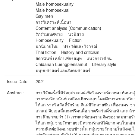
Male homosexuality
Male homosexual
Gay men
การวิเคราะห์เนื้อหา
Content analysis (Communication)
รักร่วมเพศชาย -- นวนิยาย
Homosexuality -- Fiction
นวนิยายไทย – ประวัติและวิจารณ์
Thai fiction – History and criticism
จิดานันท์ เหลืองเพียรสมุท – แนวการเขียน
Chidanan Luengpiensamut – Literary style
มนุษยศาสตร์และสังคมศาสตร์
Issue Date:
2021
Abstract:
การวิจัยครั้งนี้มีวัตถุประสงค์เพื่อวิเคราะห์ภาพสะท้อ
วายของจิดานันท์ เหลืองเพียรสมุท โดยศึกษาจากนวนิ
ได้แก่ ราตรีสวัสดิ์รักร้าย ตีแผ่ชีวิตสายซึน เฟื่องนคร
เก่าแม่ จีบเยลลี่แถมฟรีคนดื้อ ราตรีสวัสดิ์รักแท้ และ ถ้าร
การศึกษาพบว่า (1) ภาพสะท้อนความคิดของกลุ่มชายรักช
ได้แก่ กลุ่มชายรักชายจะมีความรักแท้ได้ยาก คนในกลุ่มไ
ความคิดต่อสังคมรอบข้างนั้น กลุ่มชายรักชายในสังคมไท
เท่ากับกลุ่มคนทั่วไป (2) ภาพสะท้อนการแสดงออกของกล