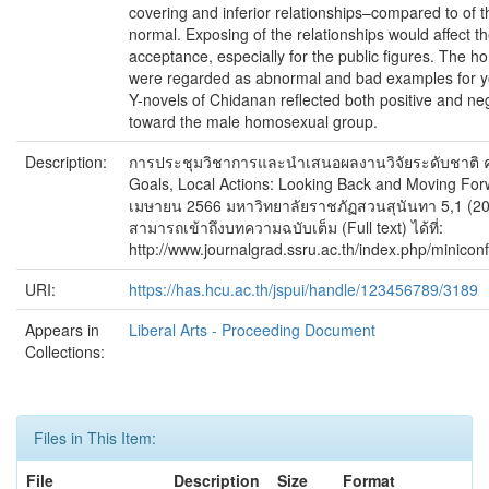
covering and inferior relationships–compared to of
normal. Exposing of the relationships would affect th
acceptance, especially for the public figures. The h
were regarded as abnormal and bad examples for yo
Y-novels of Chidanan reflected both positive and ne
toward the male homosexual group.
Description:
การประชุมวิชาการและนำเสนอผลงานวิจัยระดับชาติ ครั้
Goals, Local Actions: Looking Back and Moving Forw
เมษายน 2566 มหาวิทยาลัยราชภัฏสวนสุนันทา 5,1 (20
สามารถเข้าถึงบทความฉบับเต็ม (Full text) ได้ที่:
http://www.journalgrad.ssru.ac.th/index.php/minicon
URI:
https://has.hcu.ac.th/jspui/handle/123456789/3189
Appears in
Liberal Arts - Proceeding Document
Collections:
Files in This Item:
File
Description
Size
Format