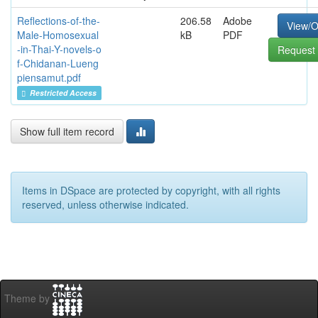
Reflections-of-the-
206.58
Adobe
View/
Male-Homosexual
kB
PDF
-in-Thai-Y-novels-o
Request 
f-Chidanan-Lueng
piensamut.pdf
Restricted Access
Show full item record
Items in DSpace are protected by copyright, with all rights
reserved, unless otherwise indicated.
Theme by