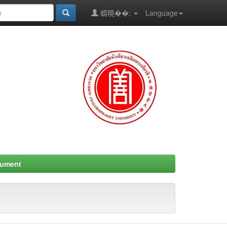
蝑曉��:
Language
cument