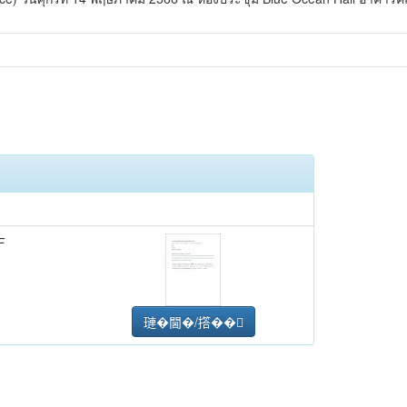
F
璉�閫�/撘��