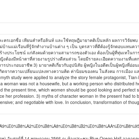
ัวละครเอกชื่อ เทียนคำหรือลินท์ และใช้ทฤษฎีมายาคติเป็นหลัก ผลการวิจัยพบ
บ้านแม่เรือนที่รู้จักทำงานบ้านต่าง ๆ เป็น บุตรสาวที่ดีต้องรู้จักตอบแทนคว
ะสร้างประโยชน์ แก่สังคมด้วยความสามารถของตัวเอง ต้องเป็นผู้ที่ทุ่มเทใน
ู้หญิงต้องมีหน้าตาที่สวยงามรูปร่างดีสมส่วน โดยมีรายละเอียดความงามที่แตก
บอาชีพ 3) มายาคติเกี่ยวกับอุปนิสัย ผู้หญิงในอดีตเป็นผู้หญิงที่อ่อนแอ ข
่างกันเกิดจากความเปลี่ยนแปลงทางความคิด ค่านิยมของคน ในสังคม การเมือง 
f myth study were applied to analyze the story female protagonist, Tian
a woman was not a housewife, but a working person who distributed her a
nd the present time, which women should be good looking and perfect sh
ce her profession. 3) myths of character woman in the present had to 
ive; and negotiable with love. In conclusion, transformation of thought
%E0%B8%A9%E0%B8%A2%E0%B8%A8%E0%B8%B2%E0%B8%AA%E0%B8%
nce) วันศุกร์ที่ 14 พฤษภาคม 2566 ณ ห้องประชุม Blue Ocean Hall อาคาร