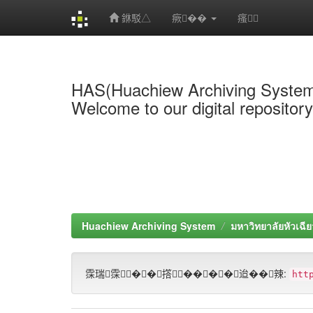
銝駁△
瘚��
瘙
Skip
navigation
HAS(Huachiew Archiving Syste
Welcome to our digital repositor
Huachiew Archiving System
มหาวิทยาลัยหัวเฉีย
霂瑞霂��撘����迨��辣:
htt