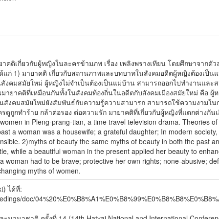
มายาคติเกี่ยวกับผู้หญิงในละครข้ามภพ เรื่อง เพลิงพรางเทียน โดยศึกษาจากต
 ได้แก่ 1) มายาคติ เกี่ยวกับสถานภาพและบทบาทในสังคมอดีตผู้หญิงต้องเป็นแม่
ต่ในสังคมสมัยใหม่ ผู้หญิงไม่จำเป็นต้องเป็นแม่บ้าน สามารถออกไปทำงานแล
นมายาคติที่เหมือนกันทั้งในสังคมท้องถิ่นในอดีตกับสังคมเมืองสมัยใหม่ คือ ผ
ังคมสมัยใหม่ยังสัมพันธ์กับความรู้ความสามารถ สามารถใช้ความงามในการประกอ
รดูถูกทำร้าย กล้าต่อรอง ต่อความรัก มายาคติที่เกี่ยวกับผู้หญิงที่แตกต
 women in Pleng-prang-tian, a time travel television drama. Theories o
past a woman was a housewife; a grateful daughter; In modern society, 
onsible. 2)myths of beauty the same myths of beauty in both the past a
e, while a beautiful woman in the present applied her beauty to enhan
a woman had to be brave; protective her own rights; none-abusive; defens
 changing myths of women.
 ได้ที่:
nce/proceedings/doc/04%20%E0%B8%A1%E0%B8%99%E0%B8%B8
านาชาติ ครั้งที่ 14 (14th Hatyai National and International Confere