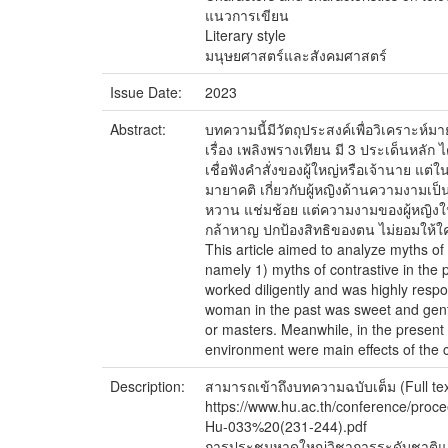
แนวการเขียน
Literary style
มนุษยศาสตร์และสังคมศาสตร์
Issue Date:
2023
Abstract:
บทความนี้มีวัตถุประสงค์เพื่อวิเคราะห์
เรื่อง เพลิงพรางเทียน มี 3 ประเด็นหลัก
เชื่อฟังคำสั่งของผู้ใหญ่หรือเจ้านาย แ
มายาคติ เกี่ยวกับผู้หญิงด้านความงามเป็
หวาน แช่มช้อย แต่ความงามของผู้หญิงในส
กล้าหาญ ปกป้องสิทธิของตน ไม่ยอมให้ใค
This article aimed to analyze myths of
namely 1) myths of contrastive in the 
worked diligently and was highly resp
woman in the past was sweet and gentl
or masters. Meanwhile, in the present 
environment were main effects of the
Description:
สามารถเข้าถึงบทความฉบับเต็ม (Full text)
https://www.hu.ac.th/confere
Hu-033%20(231-244).pdf
การประชุมหาดใหญ่วิชาการระดับชาติและน