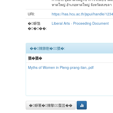
หาดใหญ่ อำเภอหาดใหญ่ จังหวัดสงขลา 
URI:
https://has.hcu.ac.th/jspui/handle/12
�蝷箔
Liberal Arts - Proceeding Document
����:
��辣銝剔�﹝獢�:
獢�獢�
Myths of Women in Pleng-prang-tian,.pdf
�蝷箸�辣摰蝥芸��