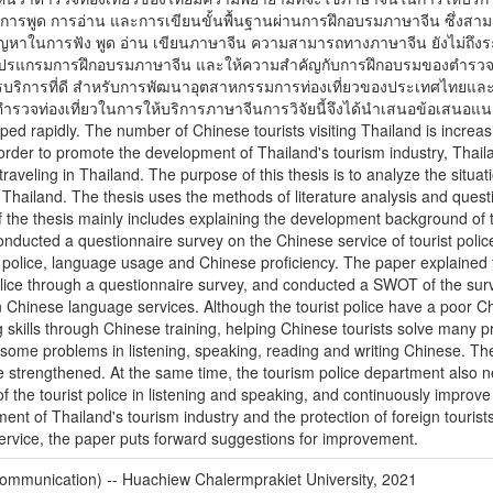
ฟัง การพูด การอ่าน และการเขียนขั้นพื้นฐานผ่านการฝึกอบรมภาษาจีน ซึ่งส
ีปัญหาในการฟัง พูด อ่าน เขียนภาษาจีน ความสามารถทางภาษาจีน ยังไม่ถึ
รุงโปรแกรมการฝึกอบรมภาษาจีน และให้ความสำคัญกับการฝึกอบรมของตำรวจ
้มีการบริการที่ดี สำหรับการพัฒนาอุตสาหกรรมการท่องเที่ยวของประเทศไท
ตำรวจท่องเที่ยวในการให้บริการภาษาจีนการวิจัยนี้จึงได้นำเสนอข้อเสนอแนะเพื
ed rapidly. The number of Chinese tourists visiting Thailand is increasi
der to promote the development of Thailand's tourism industry, Thailan
 traveling in Thailand. The purpose of this thesis is to analyze the situat
 Thailand. The thesis uses the methods of literature analysis and ques
of the thesis mainly includes explaining the development background of t
 conducted a questionnaire survey on the Chinese service of tourist poli
ist police, language usage and Chinese proficiency. The paper explained 
olice through a questionnaire survey, and conducted a SWOT of the surv
 in Chinese language services. Although the tourist police have a poor 
g skills through Chinese training, helping Chinese tourists solve many p
ave some problems in listening, speaking, reading and writing Chinese. T
be strengthened. At the same time, the tourism police department also 
of the tourist police in listening and speaking, and continuously improve
nt of Thailand's tourism industry and the protection of foreign tourists
service, the paper puts forward suggestions for improvement.
Communication) -- Huachiew Chalermprakiet University, 2021