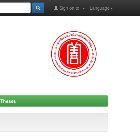
Sign on to:
Language
- Theses