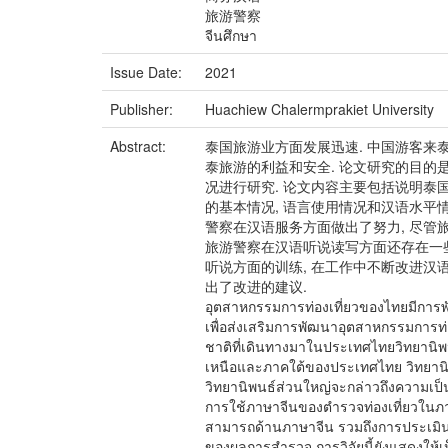
旅游警察
จีนศึกษา
Issue Date:
2021
Publisher:
Huachiew Chalermprakiet University
Abstract:
泰国旅游业方面发展迅速. 中国游客来
泰旅游的利益和安全. 论文研究的目的
况进行研究. 论文内容主要包括说明泰
的基本情况, 语言使用情况和汉语水平情
警察在汉语服务方面做出了努力, 尽管旅
旅游警察在汉语听说读写方面还存在一些
听说方面的训练, 在工作中不断改进汉语
出了改进的建议.
อุตสาหกรรมการท่องเที่ยวของไทยมีการพั
เพื่อส่งเสริมการพัฒนาอุตสาหกรรมการท่
ชาติที่เดินทางมาในประเทศไทยวิทยานิพนธ
เหนือและภาคใต้ของประเทศไทย วิทยานิ
วิทยานิพนธ์ส่วนใหญ่จะกล่าวถึงความเ
การใช้ภาษาจีนของตำรวจท่องเที่ยวใน
สามารถด้านภาษาจีน รวมถึงการประเมิน
ของผลการสำรวจ การวิจัยนี้ยังแสดงให้เ