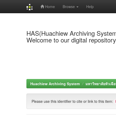
Home
Browse
Help
Skip
navigation
HAS(Huachiew Archiving Syste
Welcome to our digital repositor
Huachiew Archiving System
มหาวิทยาลัยหัวเฉีย
Please use this identifier to cite or link to this item: