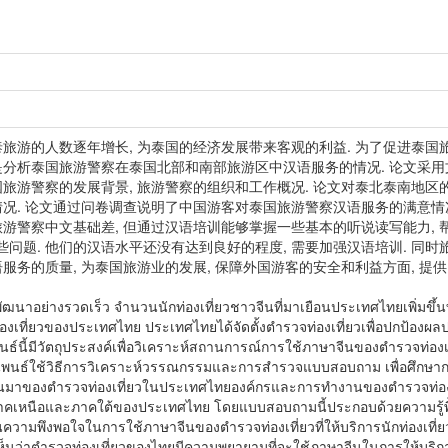
泰旅游的人数逐年增长, 为泰国的经济发展带来客观的利益. 为了促进泰国
是分析泰国旅游警察在泰国北部和南部旅游区中汉语服务的情况. 论文采用
国旅游警察的发展背景, 旅游警察的组织和工作概况. 论文对泰北泰南地区
况. 论文通过问卷调查说明了中国游客对泰国旅游警察汉语服务的满意情况,
游警察中文基础差, 但通过汉语培训能够掌握一些基本的听说读写能力, 帮
问题. 他们的汉语水平还没有达到良好的程度, 需要加强汉语培训. 同时
服务的质量, 为泰国旅游业的发展, 保障外国游客的安全和利益方面, 提供
ฒนาอย่างรวดเร็ว จำนวนนักท่องเที่ยวชาวจีนที่มาเยือนประเทศไทยเพิ่มขึ้
องเที่ยวของประเทศไทย ประเทศไทยได้จัดตั้งตำรวจท่องเที่ยวเพื่อปกป้อง
์นี้มีวัตถุประสงค์เพื่อวิเคราะห์สถานการณ์การใช้ภาษาจีนของตำรวจท่องเท
พนธ์ใช้วิธีการวิเคราะห์วรรณกรรมและการสำรวจแบบสอบถาม เพื่อศึกษากา
ป็นมาของตำรวจท่องเที่ยวในประเทศไทยองค์กรและการทำงานของตำรวจท่องเท
ภาคเหนือและภาคใต้ของประเทศไทย โดยแบบสอบถามนี้ประกอบด้วยความรู้
ความพึงพอใจในการใช้ภาษาจีนของตำรวจท่องเที่ยวที่ให้บริการนักท่องเ
ห็นว่าตำรวจท่องเที่ยวของไทยมีความพยายามที่จะใช้ภาษาจีนในการให้บริกา