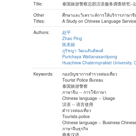
Title:
泰国旅游警察总部汉语服务调查研究--
Other
ศึกษาและวิเคราะห์การให้บริการภาษาจี
Titles:
A Study on Chinese Language Service i
Authors:
赵平
Zhao Ping
陈美丽
ภูริชญา วัฒนสันติพงศ์
Purichaya Wattanasantipong
Huachiew Chalermprakiet University. C
Keywords:
กองบัญชาการตำรวจท่องเที่ยว
Tourist Police Bureau
泰国旅游警察
ภาษาจีน -- การใช้ภาษา
Chinese language -- Usage
汉语 -- 语言使用
ตำรวจท่องเที่ยว
Tourists police
Chinese language -- Business Chines
ภาษาจีนธุรกิจ
商务汉语