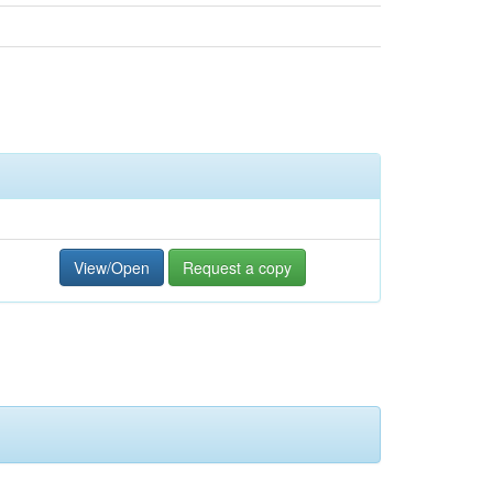
View/Open
Request a copy