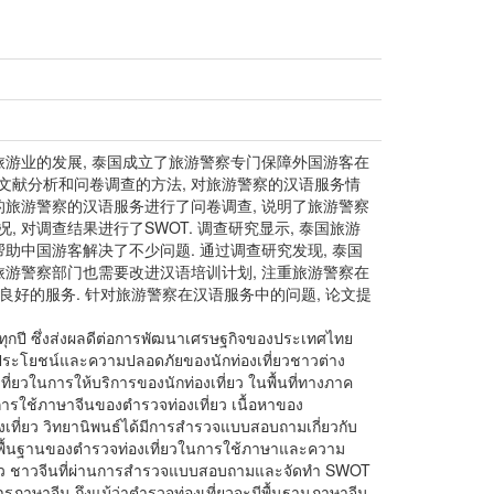
旅游业的发展, 泰国成立了旅游警察专门保障外国游客在
文献分析和问卷调查的方法, 对旅游警察的汉语服务情
的旅游警察的汉语服务进行了问卷调查, 说明了旅游警察
 对调查结果进行了SWOT. 调查研究显示, 泰国旅游
助中国游客解决了不少问题. 通过调查研究发现, 泰国
旅游警察部门也需要改进汉语培训计划, 注重旅游警察在
良好的服务. 针对旅游警察在汉语服务中的问题, 论文提
นทุกปี ซึ่งส่งผลดีต่อการพัฒนาเศรษฐกิจของประเทศไทย
ผลประโยชน์และความปลอดภัยของนักท่องเที่ยวชาวต่าง
ี่ยวในการให้บริการของนักท่องเที่ยว ในพื้นที่ทางภาค
รใช้ภาษาจีนของตำรวจท่องเที่ยว เนื้อหาของ
ี่ยว วิทยานิพนธ์ได้มีการสำรวจแบบสอบถามเกี่ยวกับ
พื้นฐานของตำรวจท่องเที่ยวในการใช้ภาษาและความ
ที่ยว ชาวจีนที่ผ่านการสำรวจแบบสอบถามและจัดทำ SWOT
รภาษาจีน ถึงแม้ว่าตำรวจท่องเที่ยวจะมีพื้นฐานภาษาจีน