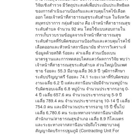
วิจัยเชิงสำรวจ มีวัตถุประสงค์เพื่อประเมินประสิทธิผล
ของการดำเนินงานป้องกันและควบคุมโรคไข้เลือด
ออก โดยเจ้าหน้าที่สาธารณสุขระดับตำบล ในจังหวัด
สมุทรปราการ กลุ่มตัวอย่าง คือ เจ้าหน้าที่สาธารณสุข
ระดับตำบล จำนวน 92 คน โดยใช้แบบสอบถามใน
การเก็บรวบรวมข้อมูลจากเจ้าหน้าที่สาธารณสุข
ระดับตำบลที่รับผิดชอบงานป้องกันและควบคุมโรคไข้
เลือดออกและหัวหน้าสถานีอนามัย ทำการวิเคราะห์
ข้อมูลด้วยสถิติ ร้อยละ ค่าเฉลี่ย ส่วนเบี่ยงเบน
มาตรฐานและการทดสอบไคสแควร์ผลการวิจัย พบว่า
เจ้าหน้าที่สาธารณสุขระดับตำบล ส่วนใหญ่เป็นเพศ
ชาย ร้อยละ 55.3 มีอายุเฉลี่ย 36.9 ปี วุฒิการศึกษา
ระดับปริญญาตรี ร้อยละ 74.1 ระยะเวลาที่รับผิดชอบ
งานเฉลี่ย 6.2 ปี แต่ละสถานีอนามัยมีจำนวนหมู่บ้าน
รับผิดชอบเฉลี่ย 6.8 หมู่บ้าน จำนวนประชากรอายุ 0-
4 ปี เฉลี่ย 657.6 คน จำนวนประชากรอายุ 5-9 ปี
เฉลี่ย 789.4 คน จำนวนประชากรอายุ 10-14 ปี เฉลี่ย
754.0 คน และมีจำนวนประชากรอายุ 15 ปี ขึ้นไป
เฉลี่ย 6,780.6 คน ระยะททางจากสถานีอนามัยถึง
สำนักงาน/สาธารณสุขอำเภอ เฉลี่ย 8.9 กิโลเมตร
และระยะทางจากสถานีอนามัยถึงโรงพยาบาลคู่
สัญญาจัดบริการปฐมภูมิ (Contracting Unit For