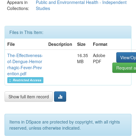
Appears in
Public and Environmental Health - Independent
Collections:
Studies
Files in This Item:
File
Description
Size
Format
The-Effectiveness-
16.35
Adobe
View/O
of-Dengue-Hemor
MB
PDF
rhagic-Fever-Prev
Request a
ention.pdf
Restricted Access
Show full item record
Items in DSpace are protected by copyright, with all rights
reserved, unless otherwise indicated.