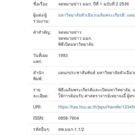
ชื่อเรื่อง:
จดหมายข่าว มฉก. ปีที่ 1 ฉบับที่ 2 2536
ผู้แต่ง/ผู้
มหาวิทยาลัยหัวเฉียวเฉลิมพระเกียรติ. แผ
ร่วมงาน:
คำสำคัญ:
จดหมายข่าว
จดหมายข่าว มฉก.
พิธีเปิดมหาวิทยาลัย
วันที่เผย
1993
แพร่:
สำนัก
แผนกประชาสัมพันธ์ มหาวิทยาลัยหัวเฉียวเ
พิมพ์:
ราย
พิธีเฉลิมพระเกียรติและเปิดมหาวิทยาลัย, 
ละเอียด:
ให้การต้อนรับ ศาสตราจารย์เหยาจงอี๋ ผู้ทรง
URI:
https://has.hcu.ac.th/jspui/handle/1234
ISSN:
0858-7604
รหัสอื่นๆ:
สพ.มฉก-1.1/2