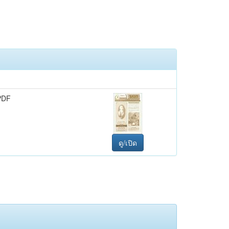
PDF
ดู/เปิด