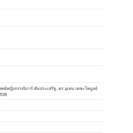
พทย์หญิงกรรณิการ์ ตันประเสริฐ, ดร.อุเทน เตชะไพบูลย์
2536