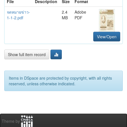
File
Description
Size
Format
จดหมายข่าว-
2.4
Adobe
1-1-2.pdf
MB
PDF
View/Open
Show full item record
Items in DSpace are protected by copyright, with all rights
reserved, unless otherwise indicated.
Theme by