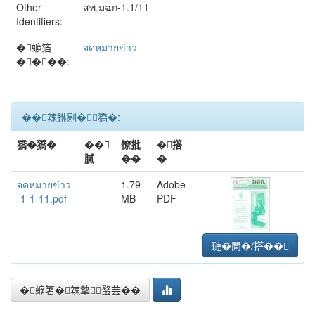
Other
สพ.มฉก-1.1/11
Identifiers:
�蝷箔
จดหมายข่าว
����:
��辣銝剔�﹝獢�:
獢�獢�
��
憭批
�撘
膩
��
�
จดหมายข่าว
1.79
Adobe
-1-1-11.pdf
MB
PDF
璉�閫�/撘��
�蝷箸�辣摰蝥芸��