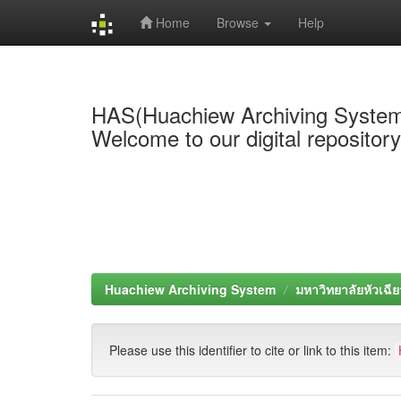
Home
Browse
Help
Skip
navigation
HAS(Huachiew Archiving Syste
Welcome to our digital repositor
Huachiew Archiving System
มหาวิทยาลัยหัวเฉีย
Please use this identifier to cite or link to this item: