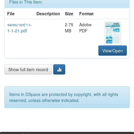
Files in This Item:
File
Description
Size
Format
จดหมายข่าว-
2.75
Adobe
1-1-21.pdf
MB
PDF
View/Open
Show full item record
Items in DSpace are protected by copyright, with all rights
reserved, unless otherwise indicated.