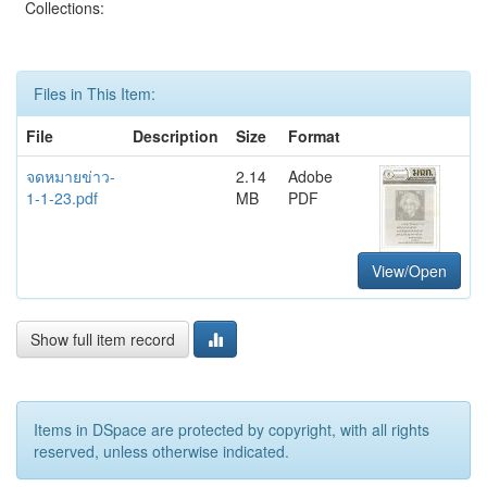
Collections:
Files in This Item:
File
Description
Size
Format
จดหมายข่าว-
2.14
Adobe
1-1-23.pdf
MB
PDF
View/Open
Show full item record
Items in DSpace are protected by copyright, with all rights
reserved, unless otherwise indicated.