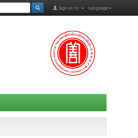
Sign on to:
Language