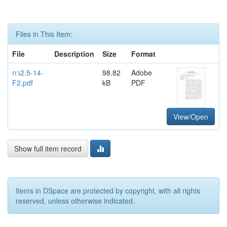
Files in This Item:
File
Description
Size
Format
กว2.5-14-
98.82
Adobe
F2.pdf
kB
PDF
View/Open
Show full item record
Items in DSpace are protected by copyright, with all rights
reserved, unless otherwise indicated.