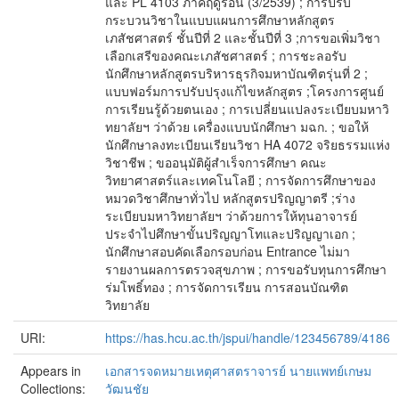
และ PL 4103 ภาคฤดูร้อน (3/2539) ; การปรับ
กระบวนวิชาในแบบแผนการศึกษาหลักสูตร
เภสัชศาสตร์ ชั้นปีที่ 2 และชั้นปีที่ 3 ;การขอเพิ่มวิชา
เลือกเสรีของคณะเภสัชศาสตร์ ; การชะลอรับ
นักศึกษาหลักสูตรบริหารธุรกิจมหาบัณฑิตรุ่นที่ 2 ;
แบบฟอร์มการปรับปรุงแก้ไขหลักสูตร ;โครงการศูนย์
การเรียนรู้ด้วยตนเอง ; การเปลี่ยนแปลงระเบียบมหาวิ
ทยาลัยฯ ว่าด้วย เครื่องแบบนักศึกษา มฉก. ; ขอให้
นักศึกษาลงทะเบียนเรียนวิชา HA 4072 จริยธรรมแห่ง
วิชาชีพ ; ขออนุมัติผู้สำเร็จการศึกษา คณะ
วิทยาศาสตร์และเทคโนโลยี ; การจัดการศึกษาของ
หมวดวิชาศึกษาทั่วไป หลักสูตรปริญญาตรี ;ร่าง
ระเบียบมหาวิทยาลัยฯ ว่าด้วยการให้ทุนอาจารย์
ประจำไปศึกษาขั้นปริญญาโทและปริญญาเอก ;
นักศึกษาสอบคัดเลือกรอบก่อน Entrance ไม่มา
รายงานผลการตรวจสุขภาพ ; การขอรับทุนการศึกษา
ร่มโพธิ์ทอง ; การจัดการเรียน การสอนบัณฑิต
วิทยาลัย
URI:
https://has.hcu.ac.th/jspui/handle/123456789/4186
Appears in
เอกสารจดหมายเหตุศาสตราจารย์ นายแพทย์เกษม
Collections:
วัฒนชัย