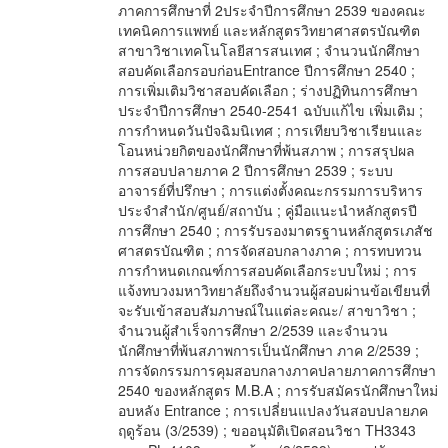
ภาคการศึกษาที่ 2ประจำปีการศึกษา 2539 ของคณะ
เทคนิคการแพทย์ และหลักสูตรวิทยาศาสตรบัณฑิต
สาขาวิชาเทคโนโลยีสารสนเทศ ; จำนวนนักศึกษา
สอบคัดเลือกรอบก่อนEntrance ปีการศึกษา 2540 ;
การเพิ่มเติมวิชาสอบคัดเลือก ; ร่างปฏิทินการศึกษา
ประจำปีการศึกษา 2540-2541 ฉบับแก้ไข เพิ่มเติม ;
การกำหนดวันปัจฉิมนิเทศ ; การเทียบวิชาเรียนและ
โอนหน่วยกิตของนักศึกษาที่พ้นสภาพ ; การสรุปผล
การสอบปลายภาค 2 ปีการศึกษา 2539 ; ระบบ
อาจารย์ที่ปรึกษา ; การแต่งตั้งคณะกรรมการบริหาร
ประจำสำนัก/ศูนย์/สถาบัน ; คู่มือแนะนำหลักสูตรปี
การศึกษา 2540 ; การรับรองมาตรฐานหลักสูตรเภสัช
ศาสตรบัณฑิต ; การจัดสอบกลางภาค ; การทบทวน
การกำหนดเกณฑ์การสอบคัดเลือกระบบใหม่ ; การ
แจ้งทบวงมหาวิทยาลัยถึงจำนวนผู้สอบผ่านข้อเขียนที่
จะรับเข้าสอบสัมภาษณ์ในแต่ละคณะ/ สาขาวิชา ;
จำนวนผู้สำเร็จการศึกษา 2/2539 และจำนวน
นักศึกษาที่พ้นสภาพการเป็นนักศึกษา ภาค 2/2539 ;
การจัดกรรมการคุมสอบกลางภาคปลายภาคการศึกษา
2540 ของหลักสูตร M.B.A ; การรับสมัครนักศึกษาใหม่
อบหลัง Entrance ; การเปลี่ยนแปลงวันสอบปลายภค
ฤดูร้อน (3/2539) ; ขออนุมัติเปิดสอนวิชา TH3343