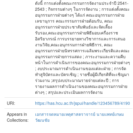
ดังนี้ การแต่งตั้งคณะกรรมการจัดงานประจำปี 2541-
2543 ; กิจกรรมต่างๆ ในการจัดงาน ; การแต่งตั้งคณะ
อนุกรรมการฝ่ายต่างๆ ได้แก่ คณะอนุกรรมการฝ่าย
เลขานุการ คณะกรรมการฝ่ายต้อนรับ, คณะ
อนุกรรมการฝ่ายประชาสัมพันธ์และจัดเลี้ยง
รับรอง,คณะอนุกรรมการฝ่ายพิธีมอบเครื่องราช
อิสริยาภรณ์ การบรรยายทางวิชาการและการเสนอ
งานวิจัย,คณะอนุกรรมการฝ่ายพิธีการ, คณะ
อนุกรรมการฝ่ายนิทรรศการเฉลิมพระเกียรติและคณะ
อนุกรรมการฝ่ายการแสดง ; ภาระงานและความคืบ
หน้าในการดำเนินการของคณะอนุกรรมการฝ่ายต่างๆ
; งบประมาณการดำเนินงานของแต่ละฝ่าย ; การจัด
ทำสูจิบัตรและบัตรเชิญ ; รายชื่อผู้มีเกียรติที่จะเชิญมา
ร่วมงาน ;สรุปงบประมาณรายจ่ายแต่ละปี ; การ
รายงานผลการดำเนินงานของคณะอนุกรรมการฝ่าย
ต่างๆ ; สรุปและประเมินผลการจัดงาน
URI:
https://has.hcu.ac.th/jspui/handle/123456789/4190
Appears in
เอกสารจดหมายเหตุศาสตราจารย์ นายแพทย์เกษม
Collections:
วัฒนชัย