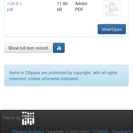
กว3-2-1.
71.86
Adobe
pdf
kB
PDF
View/Open
Show full item record
Items in DSpace are protected by copyright, with all rights
reserved, unless otherwise indicated.
Theme by
DSpace Software
Copyright © 2002-2022
LYRASIS
-
Feedback