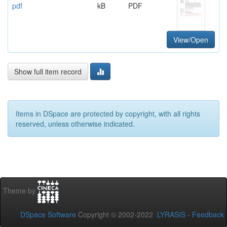
pdf
kB
PDF
View/Open
Show full item record
Items in DSpace are protected by copyright, with all rights
reserved, unless otherwise indicated.
Theme by
DSpace Software
Copyright © 2002-2022
LYRASIS
-
Feedback