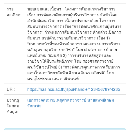
ราย
ขอบเขตและเนื้อหา : โครงการสัมมนาทางวิชาการ
ละเอียด:
เรื่อง การพัฒนาศักยภาพผู้บริหารวิชาการ จัดทำโดย
สำนักพัฒนาวิชาการ เนื้อหาประกอบด้วย โครงการ
สัมมนาทางวิชาการ เรื่อง “การพัฒนาศักยภาพผู้บริหาร
วิชาการ” กำหนดการสัมมนาวิชาการ คำกล่าวเปิดการ
สัมมนา สรุปคำบรรยายสัมมนาวิชาการ เรื่อง 1)
“บทบาทหน้าที่ของหัวหน้าสาขา คณะกรรมการบริหาร
หลักสูตร กลุ่มวิชารายวิชา” โดย ศาสตราจารย์ นาย
แพทย์เกษม วัฒนชัย 2) “การบริหารหลักสูตรและ
รายวิชาให้มีประสิทธิภาพ” โดย รองศาสตราจารย์
ดร.วิชัย วงษ์ใหญ่ 3) “การพัฒนาคุณภาพการเรียนการ
สอนในมหาวิทยาลัยหัวเฉียวเฉลิมพระเกียรติ” โดย
ดร.อุไรพรรณ เจนวาณิชนนท์
URI:
https://has.hcu.ac.th/jspui/handle/123456789/4235
ปรากฏ
เอกสารจดหมายเหตุศาสตราจารย์ นายแพทย์เกษม
ในกลุ่ม
วัฒนชัย
ข้อมูล: