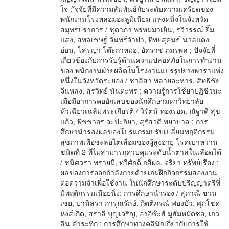
ใจ ; ัจจัยที่มีความสัมพันธ์กับระดับความเครียดของ
พนักงานโรงหลอมอะลูมิเนียม แห่งหนึ่งในจังหวัด
สมุทรปราการ / ชุดาภา พรหมมาเย็น, รวิวรรณ์ ยิ้ม
แสง, สพลเชษฐ์ จันทร์จำปา, ทิพยสุคนธ์ นวลแตง
อ่อน, โสรญา โต๊ะกาหมอ, อัคราช ภมรพล ; ปัจจัยที่
เกี่ยวข้องกับการรับรู้ด้านความปลอดภัยในการทำงาน
ของ พนักงานฝ่ายผลิตในโรงงานแปรรูปยางพาราแห่ง
หนึ่งในจังหวัดระยอง / ชาลิสา พลายละหาร, สิทธิชัย
จีนหลง, สุรวิทย์ นันตะพร ; ความรู้การใช้ยาปฏิชีวนะ
เมื่อมีอาการคออักเสบของนักศึกษามหาวิทยาลัย
หัวเฉียวเฉลิมพระเกียรติ / วิรัตน์ ทองรอด, ณัฐวดี สุข
แก้ว, พิชชาอร จะปะกิยา, สุรัสวดี พยาบาล ; การ
ศึกษานำร่องผลของโปรแกรมปรับเปลี่ยนพฤติกรรม
สุขภาพเพื่อชะลอไตเสื่อมของผู้สูงอายุ โรคเบาหวาน
ชนิดที่ 2 ที่ไม่สามารถควบคุมระดับน้ำตาลในเลือดได้
/ ชนิศวรา พรายมี, ทวีศักดิ์ กสิผล, จริยา ทรัพย์เรือง ;
ผลของการออกกำลังกายด้วยเกมฝึกกิจกรรมสองงาน
ต่อความจำเพื่อใช้งาน ในนักศึกษาระดับปริญญาตรีที่
มีพฤติกรรมเนือยนิ่ง: การศึกษานำร่อง / สุภาณี ชวน
เชย, ปานิสรา การุณรักษ์, กิตติภรณ์ ฟองบัว, ศุภโชค
หงส์เกิด, สราลี บุญเจริญ, อาอีซ๊ะฮ์ มูฮัมหมัดซอ, เกว
ลิน คำระทิก ; การศึกษาทางคลินิกเกี่ยวกับการใช้