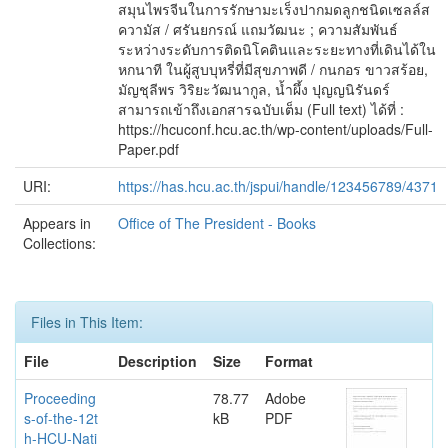
สมุนไพรจีนในการรักษามะเร็งปากมดลูกชนิดเซลล์ส
ความัส / ศรันยกรณ์ แถมวัฒนะ ; ความสัมพันธ์
ระหว่างระดับการติดนิโคตินและระยะทางที่เดินได้ใน
หกนาที ในผู้สูบบุหรี่ที่มีสุขภาพดี / กนกอร ขาวสร้อย,
มัญชุลีพร วิริยะวัฒนากูล, น้ำผึ้ง ปุญญนิรันดร์
สามารถเข้าถึงเอกสารฉบับเต็ม (Full text) ได้ที่ :
https://hcuconf.hcu.ac.th/wp-content/uploads/Full-
Paper.pdf
URI:
https://has.hcu.ac.th/jspui/handle/123456789/4371
Appears in
Office of The President - Books
Collections:
Files in This Item:
File
Description
Size
Format
Proceeding
78.77
Adobe
s-of-the-12t
kB
PDF
h-HCU-Nati