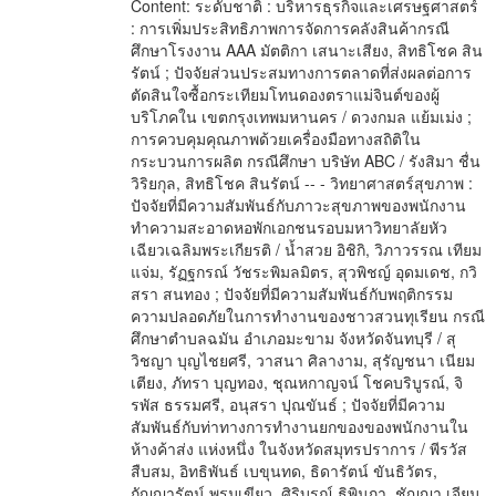
Content: ระดับชาติ : บริหารธุรกิจและเศรษฐศาสตร์
: การเพิ่มประสิทธิภาพการจัดการคลังสินค้ากรณี
ศึกษาโรงงาน AAA มัตติกา เสนาะเสียง, สิทธิโชค สิน
รัตน์ ; ปัจจัยส่วนประสมทางการตลาดที่ส่งผลต่อการ
ตัดสินใจซื้อกระเทียมโทนดองตราแม่จินต์ของผู้
บริโภคใน เขตกรุงเทพมหานคร / ดวงกมล แย้มเม่ง ;
การควบคุมคุณภาพด้วยเครื่องมือทางสถิติใน
กระบวนการผลิต กรณีศึกษา บริษัท ABC / รังสิมา ชื่น
วิริยกุล, สิทธิโชค สินรัตน์ -- - วิทยาศาสตร์สุขภาพ :
ปัจจัยที่มีความสัมพันธ์กับภาวะสุขภาพของพนักงาน
ทำความสะอาดหอพักเอกชนรอบมหาวิทยาลัยหัว
เฉียวเฉลิมพระเกียรติ / น้ำสวย อิชิกิ, วิภาวรรณ เทียม
แจ่ม, รัฏฐกรณ์ วัชระพิมลมิตร, สุวพิชญ์ อุดมเดช, กวิ
สรา สนทอง ; ปัจจัยที่มีความสัมพันธ์กับพฤติกรรม
ความปลอดภัยในการทำงานของชาวสวนทุเรียน กรณี
ศึกษาตำบลฉมัน อำเภอมะขาม จังหวัดจันทบุรี / สุ
วิชญา บุญไชยศรี, วาสนา ศิลางาม, สุรัญชนา เนียม
เตียง, ภัทรา บุญทอง, ชุณหกาญจน์ โชคบริบูรณ์, จิ
รพัส ธรรมศรี, อนุสรา ปุณขันธ์ ; ปัจจัยที่มีความ
สัมพันธ์กับท่าทางการทำงานยกของของพนักงานใน
ห้างค้าส่ง แห่งหนึ่ง ในจังหวัดสมุทรปราการ / พีรวัส
สืบสม, อิทธิพันธ์ เบขุนทด, ธิดารัตน์ ขันธิวัตร,
กัญญารัตน์ พรมเขียว, ศิริบูรณ์ ธิพิมภา, ชัญญา เจียม