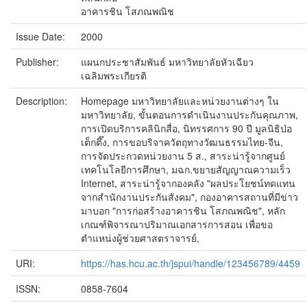
อาคารชิน โสภณพณิช
Issue Date:
2000
Publisher:
แผนกประชาสัมพันธ์ มหาวิทยาลัยหัวเฉียว
เฉลิมพระเกียรติ
Description:
Homepage มหาวิทยาลัยและหน่วยงานต่างๆ ใน
มหาวิทยาลัย, ขั้นตอนการดำเนินงานประกันคุณภาพ,
การเปิดบริการคลินิกสื่อ, นิทรรศการ 90 ปี มูลนิธิป่อ
เต็กตึ๊ง, การขอบริจาควัตถุทางวัฒนธรรมไทย-จีน,
การจัดประกวดหน่วยงาน 5 ส., สาระน่ารู้จากศูนย์
เทคโนโลยีการศึกษา, มฉก.ขยายสัญญาณความเร็ว
Internet, สาระน่ารู้จากองคลัง "ผลประโยชน์ทดแทน
จากสำนักงานประกันสังคม", กองอาคารสถานที่มีข่าว
มาบอก "การก่อสร้างอาคารชิน โสภณพณิช", หลัก
เกณฑ์พิจารณาปริมาณเอกสารการสอน เพื่อขอ
ตำแหน่งผู้ช่วยศาสตราจารย์,
URI:
https://has.hcu.ac.th/jspui/handle/123456789/4459
ISSN:
0858-7604