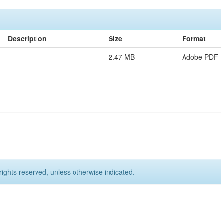
Description
Size
Format
2.47 MB
Adobe PDF
rights reserved, unless otherwise indicated.