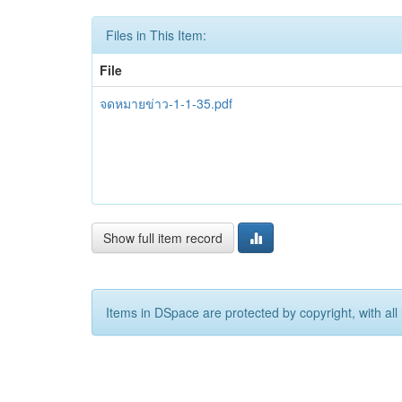
Files in This Item:
File
จดหมายข่าว-1-1-35.pdf
Show full item record
Items in DSpace are protected by copyright, with all 