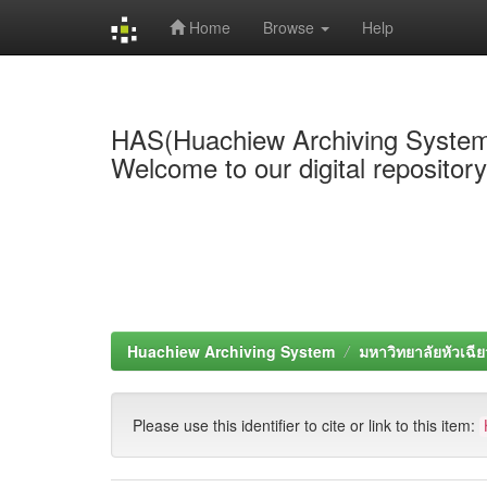
Home
Browse
Help
Skip
navigation
HAS(Huachiew Archiving Syste
Welcome to our digital repositor
Huachiew Archiving System
มหาวิทยาลัยหัวเฉีย
Please use this identifier to cite or link to this item: