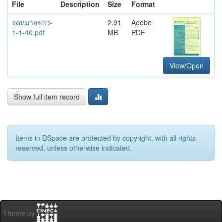
File
Description
Size
Format
จดหมายข่าว-
2.91
Adobe
1-1-40.pdf
MB
PDF
View/Open
Show full item record
Items in DSpace are protected by copyright, with all rights
reserved, unless otherwise indicated.
Theme by