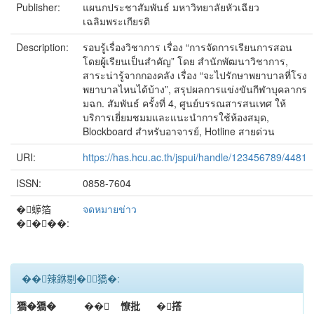
Publisher:
แผนกประชาสัมพันธ์ มหาวิทยาลัยหัวเฉียว
เฉลิมพระเกียรติ
Description:
รอบรู้เรื่องวิชาการ เรื่อง “การจัดการเรียนการสอน
โดยผู้เรียนเป็นสำคัญ” โดย สำนักพัฒนาวิชาการ,
สาระน่ารู้จากกองคลัง เรื่อง “จะไปรักษาพยาบาลที่โรง
พยาบาลไหนได้บ้าง”, สรุปผลการแข่งขันกีฬาบุคลากร
มฉก. สัมพันธ์ ครั้งที่ 4, ศูนย์บรรณสารสนเทศ ให้
บริการเยี่ยมชมมและแนะนำการใช้ห้องสมุด,
Blockboard สำหรับอาจารย์, Hotline สายด่วน
URI:
https://has.hcu.ac.th/jspui/handle/123456789/4481
ISSN:
0858-7604
�蝷箔
จดหมายข่าว
����:
��辣銝剔�﹝獢�:
獢�獢�
��
憭批
�撘