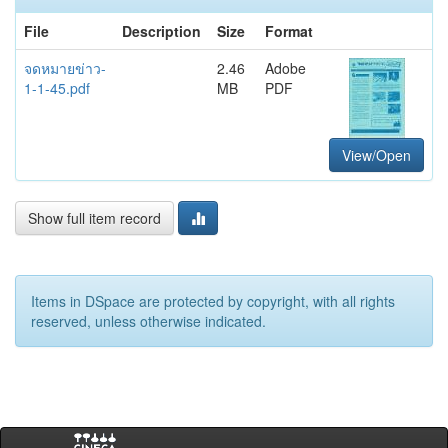
File
Description
Size
Format
จดหมายข่าว-
2.46
Adobe
1-1-45.pdf
MB
PDF
View/Open
Show full item record
Items in DSpace are protected by copyright, with all rights
reserved, unless otherwise indicated.