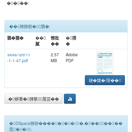
����:
��辣銝剔�﹝獢�:
獢�獢�
��
憭批
�撘
膩
��
�
จดหมายข่าว
2.57
Adobe
-1-1-47.pdf
MB
PDF
璉�閫�/撘��
�蝷箸�辣摰蝥芸��
�DSpace銝剜�������★��������
雿��.