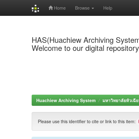
Home
Browse
Help
Skip
navigation
HAS(Huachiew Archiving Syste
Welcome to our digital repositor
Huachiew Archiving System
มหาวิทยาลัยหัวเฉีย
Please use this identifier to cite or link to this item: