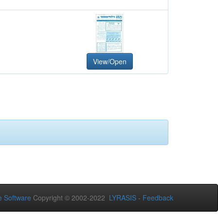
View/Open
 Software
Copyright © 2002-2022
LYRASIS
-
Feedback