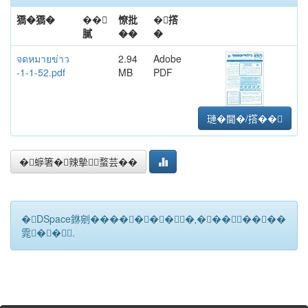
獢�獢�
��
憭批
�撘
膩
��
�
จดหมายข่าว
2.94
Adobe
-1-1-52.pdf
MB
PDF
璉�閫�/撘��
�蝷箸�辣摰蝥芸��
�DSpace銝剜�������★��������
雿��.