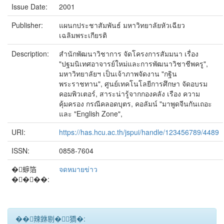
Issue Date:
2001
Publisher:
แผนกประชาสัมพันธ์ มหาวิทยาลัยหัวเฉียว
เฉลิมพระเกียรติ
Description:
สำนักพัฒนาวิชาการ จัดโครงการสัมมนา เรื่อง
"ปฐมนิเทศอาจารย์ใหม่และการพัฒนาวิชาชีพครู",
มหาวิทยาลัยฯ เป็นเจ้าภาพจัดงาน "กฐิน
พระราชทาน", ศูนย์เทคโนโลยีการศึกษา จัดอบรม
คอมพิวเตอร์, สาระน่ารู้จากกองคลัง เรือง ความ
คุ้มครอง กรณีคลอดบุตร, คอลัมน์ "มาพูดจีนกันเถอะ
และ "English Zone",
URI:
https://has.hcu.ac.th/jspui/handle/123456789/4489
ISSN:
0858-7604
�蝷箔
จดหมายข่าว
����:
��辣銝剔�﹝獢�: