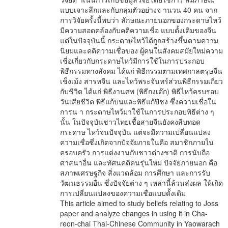
แบบเจาะลึกและกับกลุ่มตัวอย่างจ านวน 40 คน จาก
การวิจัยครั้งนี้พบว่า ลักษณะภายนอกของกระดาษไหว้
มีความสอดคล้องกับคติความเชื่อ แบบดั้งเดิมของจีน
แต่ในปัจจุบันนี้ กระดาษไหว้ได้ถูกสร้างขึ้นตามความ
นิยมและคติความเชื่อของ ผู้คนในสังคมสมัยใหม่ความ
เชื่อเกี่ยวกับกระดาษไหว้มีการใช้ในการประกอบ
พิธีกรรมทางสังคม ได้แก่ พิธีกรรมตามเทศกาลตรุษจีน
เช็งเม้ง สารทจีน และไหว้พระจันทร์ส่วนพิธีกรรมเกี่ยว
กับชีวิต ได้แก่ พิธีงานศพ (พิธีกงเต๊ก) พิธีไหว้ครบรอบ
วันเสียชีวิต พิธีแก้บนและพิธีแก้ปีชง ซึ่งความเชื่อใน
การน า กระดาษไหว้มาใช้ในการประกอบพิธีต่าง ๆ
นั้น ในปัจจุบันชาวไทยเชื้อสายจีนยังคงสืบทอด
กระดาษ ไหว้จนปัจจุบัน แต่จะมีความเปลี่ยนแปลง
ความเชื่อซึ่งเกิดจากปัจจัยภายในคือ สมาชิกภายใน
ครอบครัว การแต่งงานกับชาวต่างชาติ การนับถือ
ศาสนาอื่น และทัศนคติคนรุ่นใหม่ ปัจจัยภายนอก คือ
สภาพเศรษฐกิจ สิ่งแวดล้อม การศึกษา และการรับ
วัฒนธรรมอื่น ซึ่งปัจจัยต่าง ๆ เหล่านี้ล้วนส่งผล ให้เกิด
การเปลี่ยนแปลงของความเชื่อแบบดั้งเดิม
This article aimed to study beliefs relating to Joss
paper and analyze changes in using it in Cha-
reon-chai Thai-Chinese Community in Yaowarach