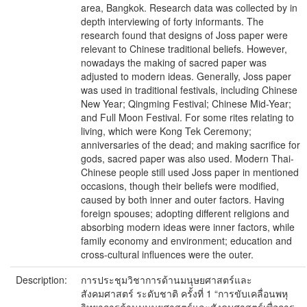
area, Bangkok. Research data was collected by in
depth interviewing of forty informants. The
research found that designs of Joss paper were
relevant to Chinese traditional beliefs. However,
nowadays the making of sacred paper was
adjusted to modern ideas. Generally, Joss paper
was used in traditional festivals, including Chinese
New Year; Qingming Festival; Chinese Mid-Year;
and Full Moon Festival. For some rites relating to
living, which were Kong Tek Ceremony;
anniversaries of the dead; and making sacrifice for
gods, sacred paper was also used. Modern Thai-
Chinese people still used Joss paper in mentioned
occasions, though their beliefs were modified,
caused by both inner and outer factors. Having
foreign spouses; adopting different religions and
absorbing modern ideas were inner factors, while
family economy and environment; education and
cross-cultural influences were the outer.
Description:
การประชุมวิชาการด้านมนุษยศาสตร์และ
สังคมศาสตร์ ระดับชาติ ครั้งที่ 1 “การขับเคลื่อนพหุ