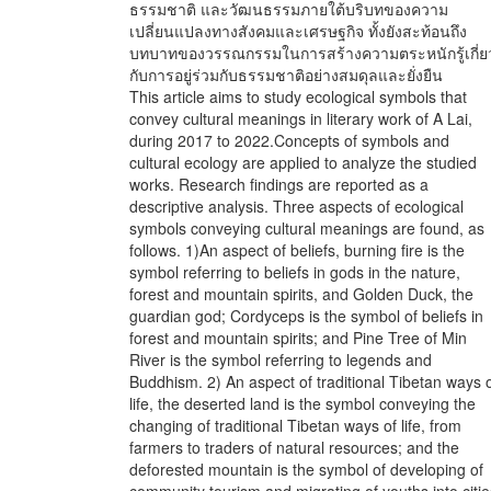
ธรรมชาติ และวัฒนธรรมภายใต้บริบทของความ
เปลี่ยนแปลงทางสังคมและเศรษฐกิจ ทั้งยังสะท้อนถึง
บทบาทของวรรณกรรมในการสร้างความตระหนักรู้เกี่ย
กับการอยู่ร่วมกับธรรมชาติอย่างสมดุลและยั่งยืน
This article aims to study ecological symbols that
convey cultural meanings in literary work of A Lai,
during 2017 to 2022.Concepts of symbols and
cultural ecology are applied to analyze the studied
works. Research findings are reported as a
descriptive analysis. Three aspects of ecological
symbols conveying cultural meanings are found, as
follows. 1)An aspect of beliefs, burning fire is the
symbol referring to beliefs in gods in the nature,
forest and mountain spirits, and Golden Duck, the
guardian god; Cordyceps is the symbol of beliefs in
forest and mountain spirits; and Pine Tree of Min
River is the symbol referring to legends and
Buddhism. 2) An aspect of traditional Tibetan ways 
life, the deserted land is the symbol conveying the
changing of traditional Tibetan ways of life, from
farmers to traders of natural resources; and the
deforested mountain is the symbol of developing of