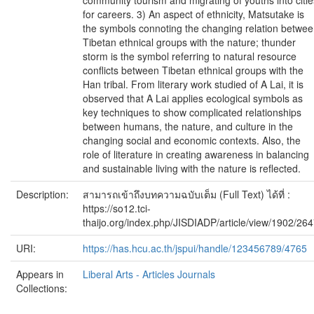
community tourism and migrating of youths into citie
for careers. 3) An aspect of ethnicity, Matsutake is
the symbols connoting the changing relation betwe
Tibetan ethnical groups with the nature; thunder
storm is the symbol referring to natural resource
conflicts between Tibetan ethnical groups with the
Han tribal. From literary work studied of A Lai, it is
observed that A Lai applies ecological symbols as
key techniques to show complicated relationships
between humans, the nature, and culture in the
changing social and economic contexts. Also, the
role of literature in creating awareness in balancing
and sustainable living with the nature is reflected.
Description:
สามารถเข้าถึงบทความฉบับเต็ม (Full Text) ได้ที่ :
https://so12.tci-
thaijo.org/index.php/JISDIADP/article/view/1902/26
URI:
https://has.hcu.ac.th/jspui/handle/123456789/4765
Appears in
Liberal Arts - Articles Journals
Collections: