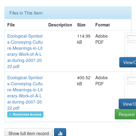
Files in This Item:
File
Description
Size
Format
Ecological-Symbol
114.99
Adobe
s-Conveying-Cultu
kB
PDF
re-Meanings-in-Lit
erary-Work-of-A-L
ai-during-2007-20
View/
22.pdf
Ecological-Symbol
400.52
Adobe
s-Conveying-Cultu
kB
PDF
re-Meanings-in-Lit
erary-Work-of-A-L
ai-during-2007-20
View/
22.pdf
Request 
Restricted Access
Show full item record