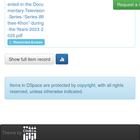
ented-in-the-Docu
Request a 
mentary-Television
-Series-“Series-Wi
thee-Khon”-during
-the-Years-2023-2
025.pdf
Restricted Access
Show full item record
Items in DSpace are protected by copyright, with all rights
reserved, unless otherwise indicated.
Theme by