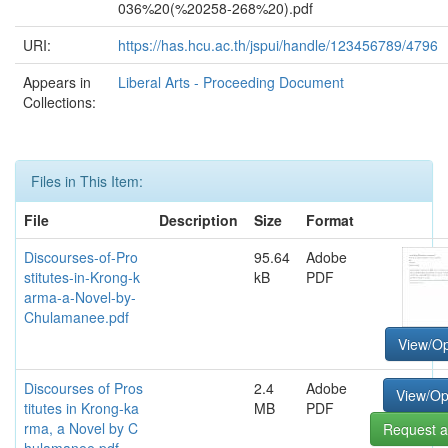
036%20(%20258-268%20).pdf
URI:
https://has.hcu.ac.th/jspui/handle/123456789/4796
Appears in
Liberal Arts - Proceeding Document
Collections:
Files in This Item:
File
Description
Size
Format
Discourses-of-Pro
95.64
Adobe
stitutes-in-Krong-k
kB
PDF
arma-a-Novel-by-
Chulamanee.pdf
View/O
Discourses of Pros
2.4
Adobe
View/O
titutes in Krong-ka
MB
PDF
rma, a Novel by C
Request a