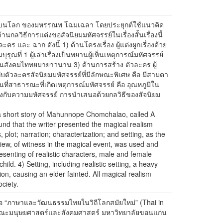
ิญตกลงมาบนโลก ของมหรรณพ โฉมเฉลา โดยประยุกต์ใช้แนวคิด
กลวิธีการแต่งขอสัจนิยมมหัศจรรย์ในเรื่องสั้นเรื่องนี้
 และ ฉาก ดังนี้ 1) ด้านโครงเรื่อง ผู้แต่งผูกเรื่องด้วย
ุณที่ 1 ผู้เล่าเรื่องเป็นพยานผู้เห็นเหตุการณ์มหัศจรรย์
ู่ในสังคมไททยมายาวนาน 3) ด้านการสร้าง ตัวละคร ผู้
กับตัวละครสัจนิยมมหัศจรรย์ที่มีลักษณะพิเศษ คือ มีสามตา
ที่สาธารณะที่เกิดเหตุการณ์มหัศจรรย์ คือ อุณหภูมิใน
ิงกับความมหัศจรรย์ การนำเสนอด้วยกลวิธีของสัจนิยม
e a short story of Mahunnope Chomchalao, called A
und that the writer presented the magical realism
 plot; narration; characterization; and setting, as the
 view, of witness in the magical event, was used and
resenting of realistic characters, male and female
d. 4) Setting, including realistic setting, a heavy
on, causing an elder fainted. All magical realism
ciety.
อ “ภาษาและวัฒนธรรมไทยในวิถีโลกสมัยใหม่” (Thai in
 คณะมนุษยศาสตร์และสังคมศาสตร์ มหาวิทยาลัยขอนแก่น