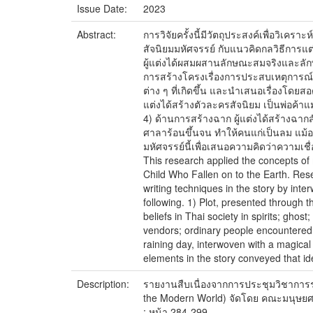
Issue Date:
2023
Abstract:
การวิจัยครั้งนี้มีวัตถุประสงค์เพื่อวิ
สัจนิยมมหัศจรรย์ กับแนวคิดกลวิธีการแต่
ผู้แต่งได้ผสมผสานลักษณะสมจริงและลักษณะ
การสร้างโครงเรื่องการประสบเหตุการณ์มหัศ
ต่าง ๆ ที่เกิดขึ้น และนำเสนอเรื่องโดย
แต่งได้สร้างตัวละครสัจนิยม เป็นพ่อค้าแ
4) ด้านการสร้างฉาก ผู้แต่งได้สร้างฉาก
ศาลาร้อนขึ้นจน ทำให้คนแก่เป็นลม แม้อ
มหัศจรรย์นี้เพื่อเสนอความคิดว่าความเ
This research applied the concepts of
Child Who Fallen on to the Earth. Rese
writing techniques in the story by inte
following. 1) Plot, presented through t
beliefs in Thai society in spirits; gho
vendors; ordinary people encountered wi
raining day, interwoven with a magical
elements in the story conveyed that id
Description:
รายงานสืบเนื่องจากการประชุมวิชาการร
the Modern World) จัดโดย คณะมนุษยศ
: หน้า 284-299.