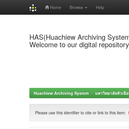
Home
Browse
Help
Skip
navigation
HAS(Huachiew Archiving Syste
Welcome to our digital repositor
Huachiew Archiving System
มหาวิทยาลัยหัวเฉีย
Please use this identifier to cite or link to this item: