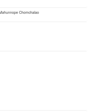
 by Mahunnope Chomchalao