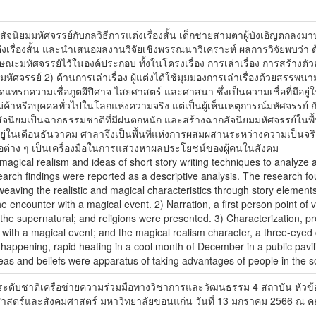
เคราะห์สัจนิยมมหัศจรรย์กับกลวิธีการแต่งเรื่องสั้น เด็กชายสามตาผู้บังเอ
งเรื่องสั้น และนำเสนอผลงานวิจัยเชิงพรรณนาวิเคราะห์ ผลการวิจัยพบว่า ด้าน
มหัศจรรย์ไว้ในองค์ประกอบ ทั้งในโครงเรื่อง การเล่าเรื่อง การสร้างตัวละคร
จรรย์ 2) ด้านการเล่าเรื่อง ผู้แต่งได้ใช้มุมมองการเล่าเรื่องด้วยสรรพนามบุร
สอดแทรกความเชื่อภูตผีปีศาจ ไสยศาสตร์ และศาสนา ซึ่งเป็นความเชื่อที่มีอย
ม่ค้าหรือบุคคลทั่วไปในโลกแห่งความจริง แต่เป็นผู้เห็นเหตุการณ์มหัศจรรย์ 
สัจนิยมเป็นฉากธรรมชาติที่มีฝนตกหนัก และสร้างฉากสัจนิยมมหัศจรรย์ในพื้น
ยู่ในเดือนธันวาคม ศาลาจึงเป็นพื้นที่แห่งการผสมผสานระหว่างความเป็นจร
ชื่อต่าง ๆ เป็นเครื่องมือในการแสวงหาผลประโยชน์ของผู้คนในสังคม
 magical realism and ideas of short story writing techniques to analyz
arch findings were reported as a descriptive analysis. The research fo
rweaving the realistic and magical characteristics through story elements,
he encounter with a magical event. 2) Narration, a first person point of
st; the supernatural; and religions were presented. 3) Characterization, p
th a magical event; and the magical realism character, a three-eyed chil
 happening, rapid heating in a cool month of December in a public pavili
eas and beliefs were apparatus of taking advantages of people in the so
ะดับชาติเครือข่ายความร่วมมือทางวิชาการและวัฒนธรรม 4 สถาบัน หัวข้
าสตร์และสังคมศาสตร์ มหาวิทยาลัยขอนแก่น วันที่ 13 มกราคม 2566 ณ