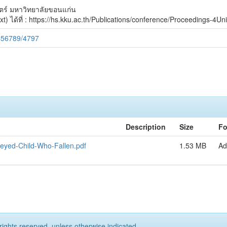
ร์ มหาวิทยาลัยขอนแก่น
) ได้ที่ : https://hs.kku.ac.th/Publications/conference/Proceedings-4Uni
3456789/4797
Description
Size
Fo
-eyed-Child-Who-Fallen.pdf
1.53 MB
Ad
rights reserved, unless otherwise indicated.