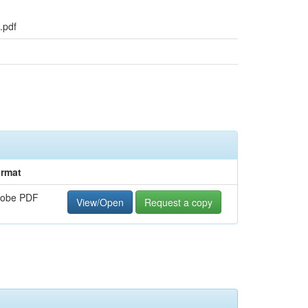
.pdf
rmat
obe PDF
View/Open
Request a copy