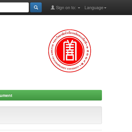
Sign on to:
Language
cument