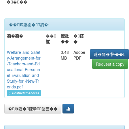
����:
��辣銝剔�﹝獢�:
獢�獢�
��
憭批
�撘
膩
��
�
Welfare-and-Safet
3.48
Adobe
璉�閫�/撘��
y-Arrangement-for
MB
PDF
-Teachers-and-Ed
Request a copy
ucational-Personn
el-Evaluation-and-
Study-for -New-Tr
ends.pdf
Restricted Access
�蝷箸�辣摰蝥芸��