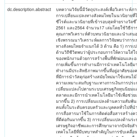
dc.description.abstract
บทความวิจัยนี้มีวัตถุประสงค์เพื่อวิเคราะห์
การเปลี่ยนแปลงทางสังคมไทยในนวนิยายที่ได
ซีไรต์และนวนิยายที่เข้ารอบสุดท้ายรางวัลซี
2561 และ2564 จำนวน17 เล่มโดยใช้วิธีการว
คุณภาพวิเคราะห์ตัวบทนวนิยายและนำเสนอ
เชิงพรรณนาวิเคราะห์ผลการวิจัยพบว่าการเ
ทางสังคมไทยจำแนกได้ 3 ด้าน คือ 1) การเป
ด้านวิถีชีวิตพบว่าผู้ประกอบการให้ความใส่ใ
ของพนักงานด้วยการสร้างพื้นที่พักผ่อนและอ
กายเพิ่มขึ้นการทำงานมีการนำเทคโนโลยีมา
ทำงานมีประสิทธิภาพมากขึ้นที่อยู่อาศัยข
ที่มีการนำวัสดุก่อสร้างสมัยใหม่มาใช้แทนไ
ความเหมาะสมกับฐานะทางการเงินการประกอ
เปลี่ยนแปลงไปตามระบบเศรษฐกิจทุนนิยม
ตลาดและมีการนำเทคโนโลยีมาใช้เพื่อช่วยเพ
มากขึ้น 2) การเปลี่ยนแปลงด้านความสัมพัน
คนทั้งในระดับครอบครัวและบุคคลทั่วไปที่
การสื่อสารมาใช้ในการติดต่อสื่อสารสร้างคว
ที่ดีต่อกันมากขึ้น 3) การเปลี่ยนแปลงด้านระ
เศรษฐกิจอาชีพและการศึกษามาจากปัจจัยสำ
เทคโนโลยีที่มีบทบาทสำคัญในการขับเคลื่อ