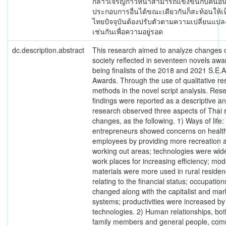
กล่าวเจริญก้าวหน้าสามารถแข่งขันกับคนอื่นห
ประกอบการอื่นได้ขณะเดียวกันก็สะท้อนให้เ
ไทยปัจจุบันต้องปรับตัวตามความเปลี่ยนแป
เช่นกันเพื่อความอยู่รอด
dc.description.abstract
This research aimed to analyze changes 
society reflected in seventeen novels awa
being finalists of the 2018 and 2021 S.E.A
Awards. Through the use of qualitative r
methods in the novel script analysis. Res
findings were reported as a descriptive an
research observed three aspects of Thai s
changes, as the following. 1) Ways of life:
entrepreneurs showed concerns on health
employees by providing more recreation 
working out areas; technologies were wide
work places for increasing efficiency; mo
materials were more used in rural residen
relating to the financial status; occupatio
changed along with the capitalist and mar
systems; productivities were increased by
technologies. 2) Human relationships, bo
family members and general people, com