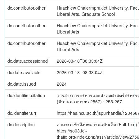
dc.contributor.other
Huachiew Chalermprakiet University. Facu
Liberal Arts. Graduate School
dc.contributor.other
Huachiew Chalermprakiet University. Facu
Liberal Arts
dc.contributor.other
Huachiew Chalermprakiet University. Facu
Liberal Arts
dc.date.accessioned
2026-03-18T08:33:04Z
dc.date.available
2026-03-18T08:33:04Z
dc.date.issued
2024
dc.identifier.citation
วารสารการบริหารและสังคมศาสตร์ปริทรรศน
(มีนาคม-เมษายน 2567) : 255-267.
dc.identifier.uri
https://has.hcu.ac.th/jspui/handle/12345
dc.description
สามารถเข้าถึงบทความฉบับเต็ม (Full Text) ได
https://so03.tci-
thaijo.org/index.php/assr/article/view/27