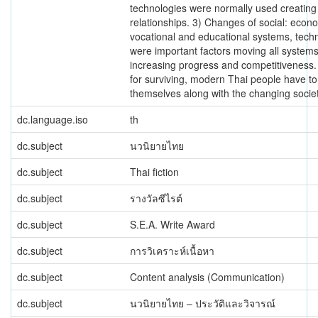
technologies were normally used creating 
relationships. 3) Changes of social: econ
vocational and educational systems, tech
were important factors moving all system
increasing progress and competitiveness. 
for surviving, modern Thai people have to
themselves along with the changing societ
dc.language.iso
th
dc.subject
นวนิยายไทย
dc.subject
Thai fiction
dc.subject
รางวัลซีไรต์
dc.subject
S.E.A. Write Award
dc.subject
การวิเคราะห์เนื้อหา
dc.subject
Content analysis (Communication)
dc.subject
นวนิยายไทย – ประวัติและวิจารณ์