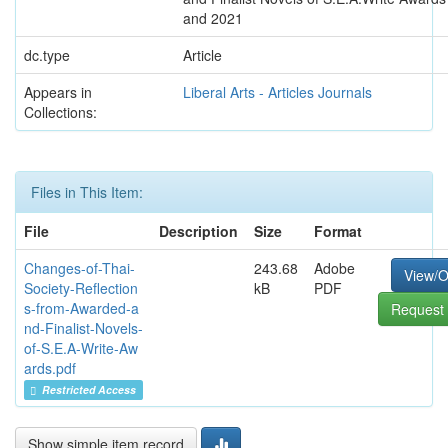
and 2021
dc.type
Article
Appears in
Liberal Arts - Articles Journals
Collections:
Files in This Item:
File
Description
Size
Format
Changes-of-Thai-
243.68
Adobe
View/
Society-Reflection
kB
PDF
s-from-Awarded-a
Request 
nd-Finalist-Novels-
of-S.E.A-Write-Aw
ards.pdf
Restricted Access
Show simple item record