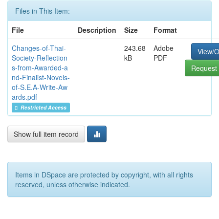
Files in This Item:
File
Description
Size
Format
Changes-of-Thai-
243.68
Adobe
View/
Society-Reflection
kB
PDF
s-from-Awarded-a
Request 
nd-Finalist-Novels-
of-S.E.A-Write-Aw
ards.pdf
Restricted Access
Show full item record
Items in DSpace are protected by copyright, with all rights
reserved, unless otherwise indicated.