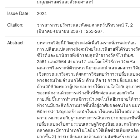
มนุษยศาสตร์และสังคมศาสตร์
Issue Date:
2024
Citation:
วารสารการบริหารและสังคมศาสตร์ปริทรรศน์ 7, 2
(มีนาคม-เมษายน 2567) : 255-267.
Abstract:
บทความวิจัยนี้มีวัตถุประสงค์เพื่อวิเคราะห์ภาพสะท้อน
การเปลี่ยนแปลงทางสังคมไทยในนวนิยายที่ได้รับรางวั
ซีไรต์และนวนิยายที่เข้ารอบสุดท้ายรางวัลซีไรต์พ.ศ.
2561 และ2564 จำนวน17 เล่มโดยใช้วิธีการวิจัยเชิง
คุณภาพวิเคราะห์ตัวบทนวนิยายและนำเสนอผลการวิจั
เชิงพรรณนาวิเคราะห์ผลการวิจัยพบว่าการเปลี่ยนแปล
ทางสังคมไทยจำแนกได้ 3 ด้าน คือ 1) การเปลี่ยนแปลง
ด้านวิถีชีวิตพบว่าผู้ประกอบการให้ความใส่ใจกับสุขภาพ
ของพนักงานด้วยการสร้างพื้นที่พักผ่อนและออกกำลัง
กายเพิ่มขึ้นการทำงานมีการนำเทคโนโลยีมาช่วยให้กา
ทำงานมีประสิทธิภาพมากขึ้นที่อยู่อาศัยของคนในชนบ
ที่มีการนำวัสดุก่อสร้างสมัยใหม่มาใช้แทนไม้ในอดีตตา
ความเหมาะสมกับฐานะทางการเงินการประกอบอาชีพที่
เปลี่ยนแปลงไปตามระบบเศรษฐกิจทุนนิยมและกลไกทา
ตลาดและมีการนำเทคโนโลยีมาใช้เพื่อช่วยเพิ่มผลผลิต
มากขึ้น 2) การเปลี่ยนแปลงด้านความสัมพันธ์ระหว่าง