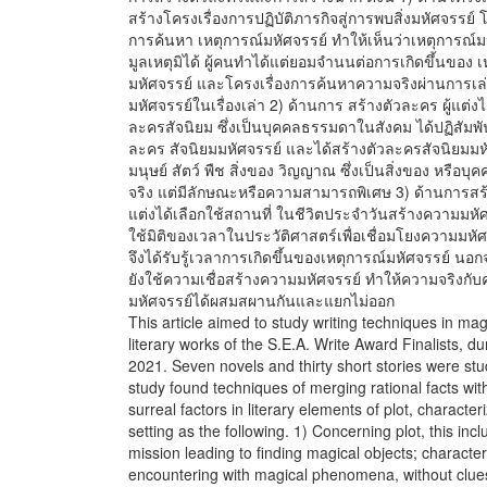
สร้างโครงเรื่องการปฏิบัติภารกิจสู่การพบสิ่งมหัศจรรย์ โ
การค้นหา เหตุการณ์มหัศจรรย์ ทําให้เห็นว่าเหตุการณ์
มูลเหตุมิได้ ผู้คนทําได้แต่ยอมจํานนต่อการเกิดขึ้นของ 
มหัศจรรย์ และโครงเรื่องการค้นหาความจริงผ่านการเล่า
มหัศจรรย์ในเรื่องเล่า 2) ด้านการ สร้างตัวละคร ผู้แต่งไ
ละครสัจนิยม ซึ่งเป็นบุคคลธรรมดาในสังคม ได้ปฏิสัมพัน
ละคร สัจนิยมมหัศจรรย์ และได้สร้างตัวละครสัจนิยมมห
มนุษย์ สัตว์ พืช สิ่งของ วิญญาณ ซึ่งเป็นสิ่งของ หรือบ
จริง แต่มีลักษณะหรือความสามารถพิเศษ 3) ด้านการสร้
แต่งได้เลือกใช้สถานที่ ในชีวิตประจําวันสร้างความมหั
ใช้มิติของเวลาในประวัติศาสตร์เพื่อเชื่อมโยงความมหัศจ
จึงได้รับรู้เวลาการเกิดขึ้นของเหตุการณ์มหัศจรรย์ นอกจา
ยังใช้ความเชื่อสร้างความมหัศจรรย์ ทําให้ความจริงกั
มหัศจรรย์ได้ผสมสผานกันและแยกไม่ออก
This article aimed to study writing techniques in mag
literary works of the S.E.A. Write Award Finalists, d
2021. Seven novels and thirty short stories were st
study found techniques of merging rational facts wit
surreal factors in literary elements of plot, character
setting as the following. 1) Concerning plot, this inc
mission leading to finding magical objects; characte
encountering with magical phenomena, without clue