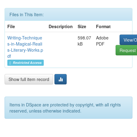
Files in This Item:
File
Description
Size
Format
Writing-Technique
598.07
Adobe
View/
s-in-Magical-Reali
kB
PDF
s-Literary-Works.p
Request 
df
Restricted Access
Show full item record
Items in DSpace are protected by copyright, with all rights
reserved, unless otherwise indicated.