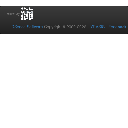
Theme by
DSpace Software
Copyright © 2002-2022
LYRASIS
-
Feedback