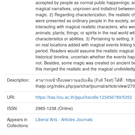
accepted by people as normal public happenings; and
magical narratives, unproven and indistinct between 
magic. 2) Regarding characterization, the realistic c
were presented as ordinary people in the society, a
interacting with magical realistic characters, who w
animals; plants; things; or spirits in the real world wi
characteristics or abilities. 3) Pertaining to setting, 
on real locations added with magical events linking to
period. Readers would assume the realistic magical 
historical timeline, uncertain whether the events ha
not. Besides, some magic was created on ancient be
this merged the realistic and the magical undividedly
Description:
สามารถเข้าถึงบทความฉบับเต็ม (Full Text) ได้ที่ : https
thaijo.org/index.php/parichartjournal/article/view/2
URI:
https://has.hcu.ac.th/jspui/handle/123456789/5352
ISSN:
2985-1238 (Online)
Appears in
Liberal Arts - Articles Journals
Collections: