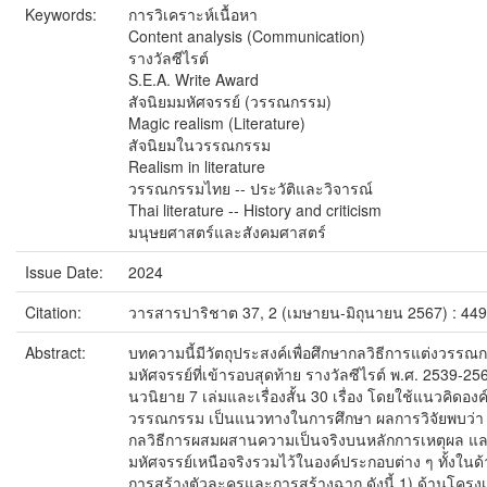
Keywords:
การวิเคราะห์เนื้อหา
Content analysis (Communication)
รางวัลซีไรต์
S.E.A. Write Award
สัจนิยมมหัศจรรย์ (วรรณกรรม)
Magic realism (Literature)
สัจนิยมในวรรณกรรม
Realism in literature
วรรณกรรมไทย -- ประวัติและวิจารณ์
Thai literature -- History and criticism
มนุษยศาสตร์และสังคมศาสตร์
Issue Date:
2024
Citation:
วารสารปาริชาต 37, 2 (เมษายน-มิถุนายน 2567) : 44
Abstract:
บทความนี้มีวัตถุประสงค์เพื่อศึกษากลวิธีการแต่งวรรณ
มหัศจรรย์ที่เข้ารอบสุดท้าย รางวัลซีไรต์ พ.ศ. 2539-25
นวนิยาย 7 เล่มและเรื่องสั้น 30 เรื่อง โดยใช้แนวคิดอ
วรรณกรรม เป็นแนวทางในการศึกษา ผลการวิจัยพบว่า ผู้
กลวิธีการผสมผสานความเป็นจริงบนหลักการเหตุผล แ
มหัศจรรย์เหนือจริงรวมไว้ในองค์ประกอบต่าง ๆ ทั้งในด้
การสร้างตัวละครและการสร้างฉาก ดังนี้ 1) ด้านโครงเรื่