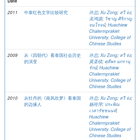
Date
2011
中泰红色文学比较研究
许总
;
Xu Zong
;
สวี จ่ง
;
吴鸿源
;
วิชาญ ศิริกาญ
จนโรจน์
;
Huachiew
Chalermprakiet
University. College of
Chinese Studies
2009
从《四朝代》看泰国社会历史
许总
;
Xu Zong
;
สวี จ่ง
;
的演变
莫圣镁
;
ศุลีพร มกรานุ
รักษ์
;
Huachiew
Chalermprakiet
University. College of
Chinese Studies
2010
从牡丹的《南风吹梦》看泰国
许总
;
Xu Zong
;
สวี จ่ง
;
的边缘人
杨玲萍
;
ประพิณ
เวสารัชชนนท์
;
Huachiew
Chalermprakiet
University. College of
Chinese Studies