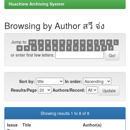
Huachiew Archiving System
Browsing by Author สวี จ่ง
Jump to:
0-9
A
B
C
D
E
F
G
H
I
J
K
L
M
N
O
P
Q
R
S
T
U
V
W
X
Y
Z
or enter first few letters:
Sort by:
In order:
Results/Page
Authors/Record:
Showing results 1 to 8 of 8
Issue
Title
Author(s)