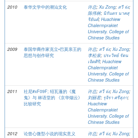
2010
泰华文学中的潮汕文化
许总
;
Xu Zong
;
สวี จ่ง
;
陈伟林
;
นิรันดร นาคสุ
ริยันต์
;
Huachiew
Chalermprakiet
University. College of
Chinese Studies
2009
泰国华裔作家克立•巴莫亲王的
许总
;
สวี จ่ง
;
Xu Zong
;
思想与创作研究
李松泉
;
ประวิทย์ รัตน
เจิดศิริ
;
Huachiew
Chalermprakiet
University. College of
Chinese Studies
2011
社尼#xF09F; 绍瓦蓬的《魔
许总
;
สวี จ่ง
;
Xu Zong
;
鬼》与 林语堂的 《京华烟云》
刘丽君
;
รุจิรา ศรีสุภา
;
比较研究
Huachiew
Chalermprakiet
University. College of
Chinese Studies
2012
论曾心微型小说的现实意义
许总
;
สวี จ่ง
;
Xu Zong
;