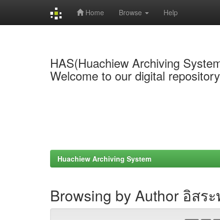
Home
Browse
Help
Skip
navigation
HAS(Huachiew Archiving Syste
Welcome to our digital repositor
Huachiew Archiving System
Browsing by Author อิสระ