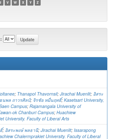
U
V
W
X
Y
Z
:
oltanee
;
Thanapol Thavornsil
;
Jirachai Muenlit
;
อิสระ
ธนพล ถาวรศิลป์
;
จิรชัย หมื่นฤทธิ์
;
Kasetsart University,
Saen Campus
;
Rajamangala University of
Tawan-ok Chanburi Campus
;
Huachiew
t University. Faculty of Liberal Arts
ิ์
;
อิสระพงษ์ พลธานี
;
Jirachai Muenlit
;
Issarapong
chiew Chalermprakiet University. Faculty of Liberal