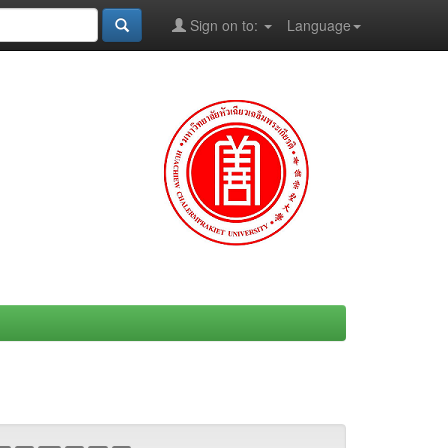
Sign on to:
Language