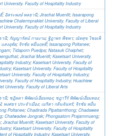
t University. Faculty of Hospitality Industry
ิ์
;
อิสระพงษ์ พลธานี
;
Jirachai Muenlit
;
Issarapong
chiew Chalermprakiet University. Faculty of Liberal
t University. Faculty of Hospitality Industry
ธานี
;
กัญญารัตน์ กายงาม
;
ฐิฎาพร พืชพา
;
ณัทสุข ไชยเพ็
แสงอุทัย
;
จิรชัย หมื่นฤทธิ์
;
Issarapong Poltanee
;
ingam
;
Tidaporn Puedpa
;
Natasuk Chaiphet
;
enguthai
;
Jirachai Muenlit
;
Kasetsart University.
pitality Industry
;
Kasetsart University. Faculty of
dustry
;
Kasetsart University. Faculty of Hospitality
tsart University. Faculty of Hospitality Industry
;
ersity. Faculty of Hospitality Industry
;
Huachiew
t University. Faculty of Liberal Arts
ธานี
;
ชฎิลดา พิพัฒน์เอี่ยมทอง
;
ชฎาวีร์ พิพัฒน์เอี่ยมทอง
;
์
;
พงศธร ประจำเมือง
;
เมริตา กลิ่นจันทร์
;
จิรชัย หมื่น
ong Poltanee
;
Chadirada Pipatiamthong
;
Chadawee
g
;
Chatwadee Jongrak
;
Phongsatorn Prajammueng
;
n
;
Jirachai Muenlit
;
Kasetsart University. Faculty of
dustry
;
Kasetsart University. Faculty of Hospitality
ent of Hospitality Industry
;
Kasetsart University.