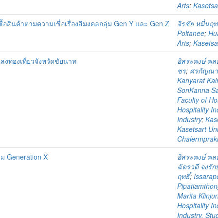
Arts
;
Kasetsar
้อสินค้าตามความเชื่อเรื่องสีมงคลกลุ่ม Gen Y และ Gen Z
จิรชัย หมื่นฤทธ
Poltanee
;
Hua
Arts
;
Kasetsar
งท่องเที่ยวจังหวัดชัยนาท
อิสระพงษ์ พล
ชร
;
ศรกัญณา 
Kanyarat Ka
SonKanna Sa
Faculty of Hos
Hospitality In
Industry
;
Kase
Kasetsart Univ
Chalermprakie
่ม Generation X
อิสระพงษ์ พล
ฉัตรวดี จงรักษ
ฤทธิ์
;
Issarap
Pipatiamthon
Marita Klinju
Hospitality In
Industry. Stud