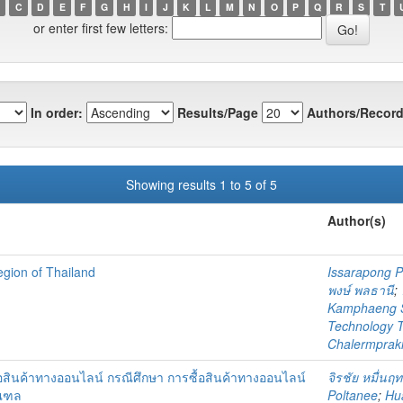
C
D
E
F
G
H
I
J
K
L
M
N
O
P
Q
R
S
T
or enter first few letters:
In order:
Results/Page
Authors/Record
Showing results 1 to 5 of 5
Author(s)
egion of Thailand
Issarapong P
พงษ์ พลธานี
;
Kamphaeng 
Technology 
Chalermprakie
อสินค้าทางออนไลน์ กรณีศึกษา การซื้อสินค้าทางออนไลน์
จิรชัย หมื่นฤทธ
มณฑล
Poltanee
;
Hua