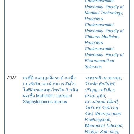
Chalermprakiet
University. Faculty of
Medical Technology
;
Huachiew
Chalermprakiet
University. Faculty of
Chinese Medicine
;
Huachiew
Chalermprakiet
University. Faculty of
Pharmaceutical
Sciences
2023
ฤทธิ์ต้านอนุมูลอิสระ ต้านเชื้อ
วรพรรณี เผ่าทองศุข
;
แบคทีเรีย และต้านการเกิดไบ
วีระชัย ทับจันทร์
;
โอฟิล์มของสมุนไพรจีน 3 ชนิด
ปริญญา ศรีเมือง
;
ต่อเชื้อ Methicillin-resistant
ศรมน สุทิน
;
Staphylococcus aureus
เสาวลักษณ์ มีศิลป์
;
วัชรินทร์ รังษีภาณุ
รัตน์
;
Worrapannee
Powtongsook
;
Weerachai Tubchan
;
Parinya Semuang
;