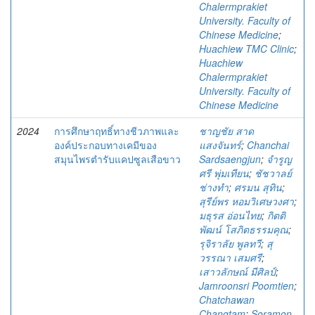
Chalermprakiet
University. Faculty of
Chinese Medicine
;
Huachiew TMC Clinic
;
Huachiew
Chalermprakiet
University. Faculty of
Chinese Medicine
2024
การศึกษาฤทธิ์ทางชีวภาพและ
ชาญชัย สาด
องค์ประกอบทางเคมีของ
แสงจันทร์
;
Chanchai
สมุนไพรตำรับแคปซูลเสือขาว
Sardsaengjun
;
จำรูญ
ศรี พุ่มเทียน
;
ชัชวาลย์
ช่างทำ
;
ศรมน สุทิน
;
สุรีย์พร หอมวิเศษวงศา
;
มธุรส อ่อนไทย
;
กิตติ
พัฒน์ โสภิตธรรมคุณ
;
รุจิราลัย พูลทวี
;
สุ
วรรณา เสมศรี
;
เสาวลักษณ์ มีศิลป์
;
Jamroonsri Poomtien
;
Chatchawan
Changtam
;
Soramon