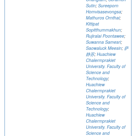
Sutin
;
Sureeporn
Homvisasevongsa
;
Mathuros Ornthai
;
Kittipat
Sopitthummakhun
;
Rujiralai Poontawee
;
Suwanna Samesri
;
Saowaluck Meesin
;
萨
静苏
;
Huachiew
Chalermprakiet
University. Faculty of
Science and
Technology
;
Huachiew
Chalermprakiet
University. Faculty of
Science and
Technology
;
Huachiew
Chalermprakiet
University. Faculty of
Science and