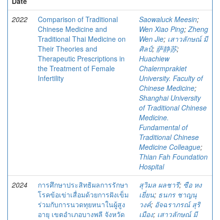
Date
2022
Comparison of Traditional
Saowaluck Meesin
;
Chinese Medicine and
Wen Xiao Ping
;
Zheng
Traditional Thai Medicine on
Wen Jie
;
เสาวลักษณ์ มี
Their Theories and
ศิลป์
;
萨静苏
;
Therapeutic Prescriptions in
Huachiew
the Treatment of Female
Chalermprakiet
Infertility
University. Faculty of
Chinese Medicine
;
Shanghai University
of Traditional Chinese
Medicine.
Fundamental of
Traditional Chinese
Medicine Colleague
;
Thian Fah Foundation
Hospital
2024
การศึกษาประสิทธิผลการรักษา
สุวิมล ผลชารี
;
ซือ หง
โรคข้อเข่าเสื่อมด้วยการฝังเข็ม
เยี่ยน
;
ธนกร ชาญนุ
ร่วมกับการนวดทุยหนาในผู้สูง
วงค์
;
อัจฉราภรณ์ สุริ
อายุ เขตอําเภอบางพลี จังหวัด
เมือง
;
เสาวลักษณ์ มี