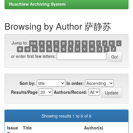
Huachiew Archiving System
Browsing by Author 萨静苏
Jump to:
0-9
A
B
C
D
E
F
G
H
I
J
K
L
M
N
O
P
Q
R
S
T
U
V
W
X
Y
Z
or enter first few letters:
Sort by:
In order:
Results/Page
Authors/Record:
Showing results 1 to 6 of 6
Issue
Title
Author(s)