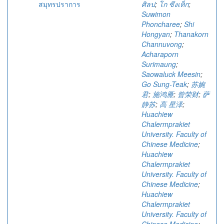
สมุทรปราการ
ศิลป
;
โก ซึงเท็ก
;
Suwimon
Phoncharee
;
Shi
Hongyan
;
Thanakorn
Channuvong
;
Acharaporn
Surimaung
;
Saowaluck Meesin
;
Go Sung-Teak
;
苏婉
君
;
施鸿雁
;
曾荣财
;
萨
静苏
;
高 星泽
;
Huachiew
Chalermprakiet
University. Faculty of
Chinese Medicine
;
Huachiew
Chalermprakiet
University. Faculty of
Chinese Medicine
;
Huachiew
Chalermprakiet
University. Faculty of