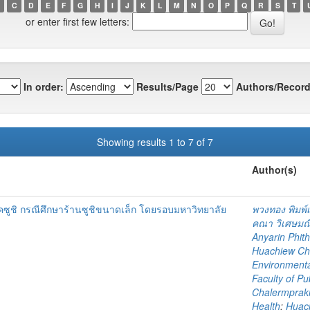
C
D
E
F
G
H
I
J
K
L
M
N
O
P
Q
R
S
T
or enter first few letters:
In order:
Results/Page
Authors/Record
Showing results 1 to 7 of 7
Author(s)
ซูชิ กรณีศึกษาร้านซูชิขนาดเล็ก โดยรอบมหาวิทยาลัย
พวงทอง พิมพ์
คณา วิเศษมณี
Anyarin Phit
Huachiew Chal
Environmenta
Faculty of Pu
Chalermprakie
Health
;
Huach