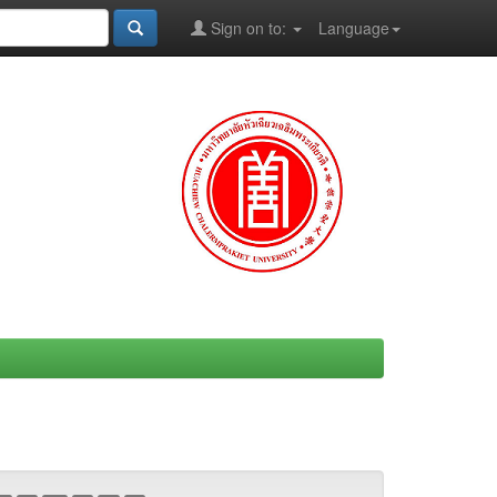
Sign on to:
Language