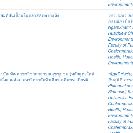
Environmenta
ยมที่ปนเปื้อนในปลาสลิดตากแห้ง
วรางคณา วิเศ
กรรณิการ์ แจ้
Ngamkham
;
Huachiew Chal
Environmenta
Faculty of Pu
Chalermprakie
Health
;
Huach
Environmenta
รบัณฑิต สาขาวิชาสาธารณสุขชุมชน (หลักสูตรใหม่
ณัฏฐวี ชั่งชัย
งแวดล้อม มหาวิทยาลัยหัวเฉียวเฉลิมพระเกียรติ
สินธุศิริ
;
กรรณ
Phithapakdee
Sinthusiri
;
Ku
University. F
Chalermprakie
Health
;
Huach
Environmenta
Faculty of Pu
Chalermprakie