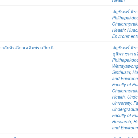
Health
อัญรินทร์ พิธา
Phithapakdee
Chalermprakie
Health
;
Huach
Environmenta
าลัยหัวเฉียวเฉลิมพระเกียรติ
อัญรินทร์ พิธา
ชุลีพร ขนาน
Phithapakdee
Wettayawon
Sinthusiri
;
Hu
and Environm
Faculty of Pu
Chalermprakie
Health. Unde
University. F
Undergradua
Faculty of P
Research
;
Hu
and Environm