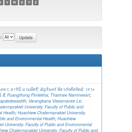
U
V
W
X
Y
Z
:
เลขา
;
ธารินี นามมีศรี
;
อัญรินทร์ พิธาภักดีสถิตย์
;
วราง
 ลี
;
Puangthong Pimlekha
;
Tharinee Nammeesri
;
hapakdeesatith
;
Varangkana Visesmanee Le
;
ermprakiet University. Faculty of Public and
l Health
;
Huachiew Chalermprakiet University.
blic and Environmental Health
;
Huachiew
t University. Faculty of Public and Environmental
iew Chalermprakiet University. Faculty of Public and