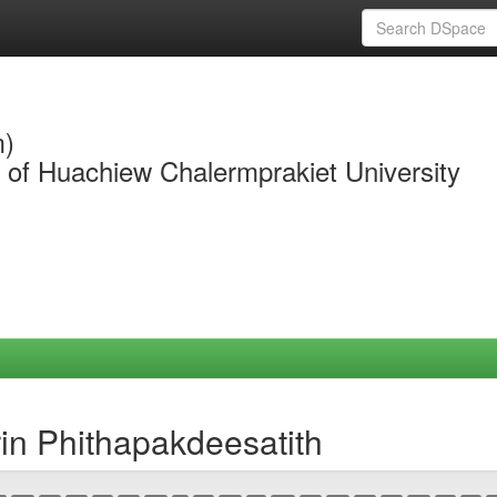
m)
y of Huachiew Chalermprakiet University
in Phithapakdeesatith