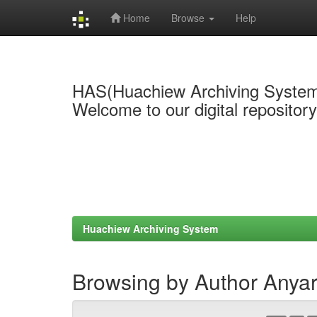
Home
Browse
Help
Skip
navigation
HAS(Huachiew Archiving Syste
Welcome to our digital repositor
Huachiew Archiving System
Browsing by Author Anyar