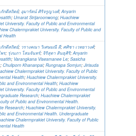
ภักดีสถิตย์
;
อุมารัตน์ ศิริจรูญวงศ์
;
Anyarin
satith
;
Umarat Sirijaroonwong
;
Huachiew
t University. Faculty of Public and Environmental
iew Chalermprakiet University. Faculty of Public and
l Health
ภักดีสถิตย์
;
วรางคณา วิเศษมณี ลี
;
ศศิชา เวทยาวงศ์
;
ไพร
;
รุ่งนภา โสมจันทร์
;
จิริสุดา สินธุศิริ
;
Anyarin
satith
;
Varangkana Visesmanee Le
;
Sasicha
g
;
Chuliporn Khananpai
;
Rungnapa Somjun
;
Jirisuda
achiew Chalermprakiet University. Faculty of Public
ental Health
;
Huachiew Chalermprakiet University.
blic and Environmental Health
;
Huachiew
t University. Faculty of Public and Environmental
rgraduate Research
;
Huachiew Chalermprakiet
aculty of Public and Environmental Health.
te Research
;
Huachiew Chalermprakiet University.
ublic and Environmental Health. Undergraduate
achiew Chalermprakiet University. Faculty of Public
ental Health