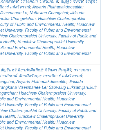
ภักดีสถิตย์
;
วรางคณา วิเศษมณี ลี
;
ณัฏฐวี ชั่งชัย
;
จิริสุดา
ิการ์ แจ้งวิจารณ์
;
Anyarin Phithapakdeesatith
;
Visesmanee Le
;
Nuttawee Changchai
;
Jirisuda
nnika Changwichan
;
Huachiew Chalermprakiet
aculty of Public and Environmental Health
;
Huachiew
t University. Faculty of Public and Environmental
iew Chalermprakiet University. Faculty of Public and
l Health
;
Huachiew Chalermprakiet University.
blic and Environmental Health
;
Huachiew
t University. Faculty of Public and Environmental
;
อัญรินทร์ พิธาภักดีสถิตย์
;
จิริสุดา สินธุศิริ
;
วรางคณา
สาวลักษณ์ ลักษมีจรัลกุล
;
กรรณิการ์ แจ้งวิจารณ์
;
angchai
;
Anyarin Phithapakdeesatith
;
Jirisuda
rangkana Visesmanee Le
;
Saovalug Luksamijarulkul
;
ngwichan
;
Huachiew Chalermprakiet University.
blic and Environmental Health
;
Huachiew
t University. Faculty of Public and Environmental
iew Chalermprakiet University. Faculty of Public and
l Health
;
Huachiew Chalermprakiet University.
blic and Environmental Health
;
Huachiew
t University. Faculty of Public and Environmental