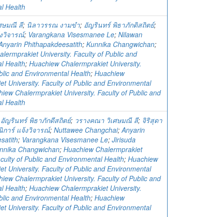
l Health
ษมณี ลี
;
นิลาวรรณ งามขำ
;
อัญรินทร์ พิธาภักดิสถิตย์
;
งวิจารณ์
;
Varangkana Visesmanee Le
;
Nilawan
Anyarin Phithapakdeesatith
;
Kunnika Changwichan
;
ermprakiet University. Faculty of Public and
l Health
;
Huachiew Chalermprakiet University.
blic and Environmental Health
;
Huachiew
t University. Faculty of Public and Environmental
iew Chalermprakiet University. Faculty of Public and
l Health
;
อัญรินทร์ พิธาภักดีสถิตย์
;
วรางคณา วิเศษมณี ลี
;
จิริสุดา
ิการ์ แจ้งวิจารณ์
;
Nuttawee Changchai
;
Anyarin
satith
;
Varangkana Visesmanee Le
;
Jirisuda
nnika Changwichan
;
Huachiew Chalermprakiet
aculty of Public and Environmental Health
;
Huachiew
t University. Faculty of Public and Environmental
iew Chalermprakiet University. Faculty of Public and
l Health
;
Huachiew Chalermprakiet University.
blic and Environmental Health
;
Huachiew
t University. Faculty of Public and Environmental