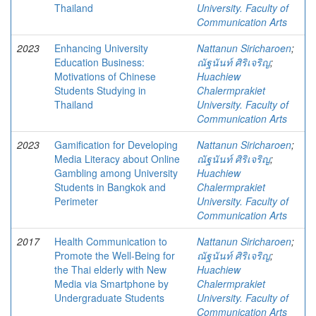
Thailand
University. Faculty of
Communication Arts
2023
Enhancing University
Nattanun Siricharoen
;
Education Business:
ณัฐนันท์ ศิริเจริญ
;
Motivations of Chinese
Huachiew
Students Studying in
Chalermprakiet
Thailand
University. Faculty of
Communication Arts
2023
Gamification for Developing
Nattanun Siricharoen
;
Media Literacy about Online
ณัฐนันท์ ศิริเจริญ
;
Gambling among University
Huachiew
Students in Bangkok and
Chalermprakiet
Perimeter
University. Faculty of
Communication Arts
2017
Health Communication to
Nattanun Siricharoen
;
Promote the Well-Being for
ณัฐนันท์ ศิริเจริญ
;
the Thai elderly with New
Huachiew
Media via Smartphone by
Chalermprakiet
Undergraduate Students
University. Faculty of
Communication Arts