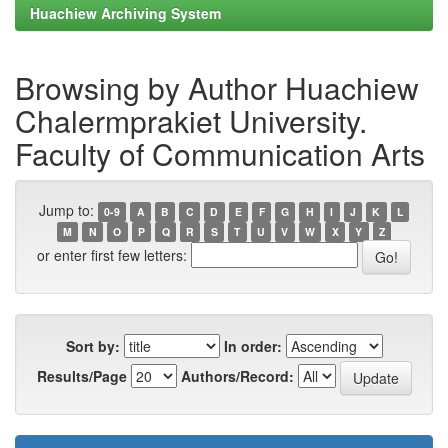
Huachiew Archiving System
Browsing by Author Huachiew
Chalermprakiet University.
Faculty of Communication Arts
Jump to:
0-9
A
B
C
D
E
F
G
H
I
J
K
L
M
N
O
P
Q
R
S
T
U
V
W
X
Y
Z
or enter first few letters:
Sort by:
In order:
Results/Page
Authors/Record: