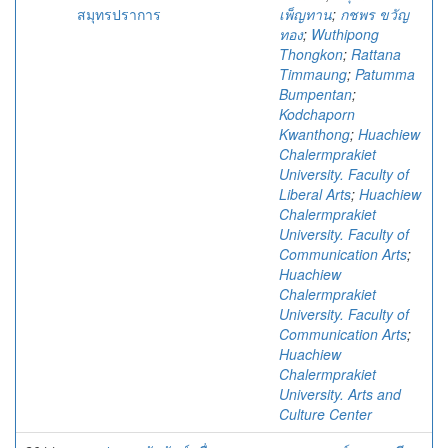
สมุทรปราการ
เพ็ญทาน
;
กชพร ขวัญ
ทอง
;
Wuthipong
Thongkon
;
Rattana
Timmaung
;
Patumma
Bumpentan
;
Kodchaporn
Kwanthong
;
Huachiew
Chalermprakiet
University. Faculty of
Liberal Arts
;
Huachiew
Chalermprakiet
University. Faculty of
Communication Arts
;
Huachiew
Chalermprakiet
University. Faculty of
Communication Arts
;
Huachiew
Chalermprakiet
University. Arts and
Culture Center