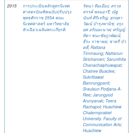
2015
การประเมินหลักสูตรนิเทศ
รัตนา ทิมเมือง
;
สรวล
ศาสตรบัณฑิตฉบับปรับปรุง
สรรค์ พจนอารี
;
ณัฐ
พุทธศักราช 2554 คณะ
นันท์ ศิริเจริญ
;
สุกฤตา
นิเทศศาสตร์ มหาวิทยาลัย
วัฒน์ บำรุงพานิช
;
จรุง
หัวเฉียวเฉลิมพระเกียรติ
ยศ อรัณยะนาค
;
ศรัญญ์
ทิตา ชนะชัยภูวพัฒน์
;
ธีระ ราชาพล
;
ชาตรี บัว
คลี่
;
Rattana
Timmaung
;
Nattanun
Siricharoen
;
Sarunthita
Chanachaiphuwapat
;
Chatree Buaclee
;
Sukrittawat
Bamrungpanit
;
Sraulsun Podjana-A-
Ree
;
Jarungyod
Arunyanak
;
Teera
Rachapol
;
Huachiew
Chalermprakiet
University. Faculty of
Communication Arts
;
Huachiew