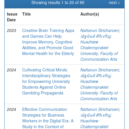
Showing results 1 to 20 of 85
next >
Issue
Title
Author(s)
Date
2023
Creative Brain Training Apps
Nattanun Siricharoen
;
and Games Can Help
ณัฐนันท์ ศิริเจริญ
;
Improve Memory, Cognitive
Huachiew
Abilities, and Promote Good
Chalermprakiet
Mental Health for the Elderly
University. Faculty of
Communication Arts
2024
Cultivating Critical Minds:
Nattanun Siricharoen
;
Interdisciplinary Strategies
ณัฐนันท์ ศิริเจริญ
;
for Empowering University
Huachiew
Students Against Online
Chalermprakiet
Gambling Propaganda
University. Faculty of
Communication Arts
2024
Effective Communication
Nattanun Siricharoen
;
Strategies for Business
ณัฐนันท์ ศิริเจริญ
;
Workers in the Digital Era: A
Huachiew
Study in the Context of
Chalermprakiet