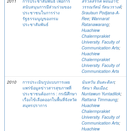
2011
การประชาสัมพันธ์ เพื่อการ
สรวลสรรค์ พจนอารี
;
สนับสนุนการมีส่วนร่วมของ
วรรณรัตน์ รัตนวรางค์
;
ประชาชนในการร่าง
Sraulsun Podjana-A-
รัฐธรรมนูญของกรม
Ree
;
Wannarat
ประชาสัมพันธ์
Ratanawarang
;
Huachiew
Chalermprakiet
University. Faculty of
Communication Arts
;
Huachiew
Chalermprakiet
University. Faculty of
Communication Arts
2010
การประเมินรูปแบบการเผย
นันทวัน ยันตะดิลก
;
แพร่ข้อมูลข่าวสารสุขภาพที่
รัตนา ทิมเมือง
;
ประชาชนต้องการ : กรณีศึกษา
Nuntawun Yuntadilok
;
เรื่องไข้เลือดออกในพื้นที่จังหวัด
Rattana Timmaung
;
สมุทรปราการ
Huachiew
Chalermprakiet
University. Faculty of
Communication Arts
;
Huachiew