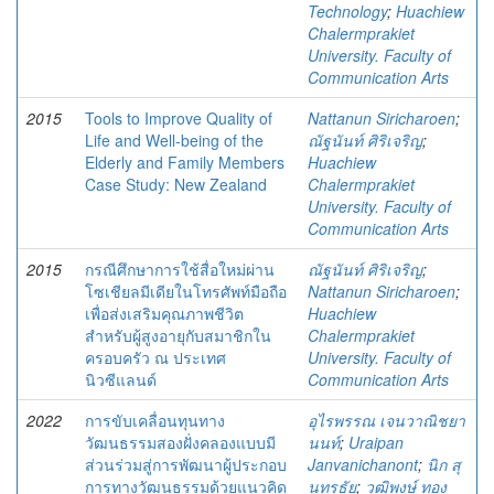
Technology
;
Huachiew
Chalermprakiet
University. Faculty of
Communication Arts
2015
Tools to Improve Quality of
Nattanun Siricharoen
;
Life and Well-being of the
ณัฐนันท์ ศิริเจริญ
;
Elderly and Family Members
Huachiew
Case Study: New Zealand
Chalermprakiet
University. Faculty of
Communication Arts
2015
กรณีศึกษาการใช้สื่อใหม่ผ่าน
ณัฐนันท์ ศิริเจริญ
;
โซเชียลมีเดียในโทรศัพท์มือถือ
Nattanun Siricharoen
;
เพื่อส่งเสริมคุณภาพชีวิต
Huachiew
สำหรับผู้สูงอายุกับสมาชิกใน
Chalermprakiet
ครอบครัว ณ ประเทศ
University. Faculty of
นิวซีแลนด์
Communication Arts
2022
การขับเคลื่อนทุนทาง
อุไรพรรณ เจนวาณิชยา
วัฒนธรรมสองฝั่งคลองแบบมี
นนท์
;
Uraipan
ส่วนร่วมสู่การพัฒนาผู้ประกอบ
Janvanichanont
;
นิก สุ
การทางวัฒนธรรมด้วยแนวคิด
นทรธัย
;
วุฒิพงษ์ ทอง