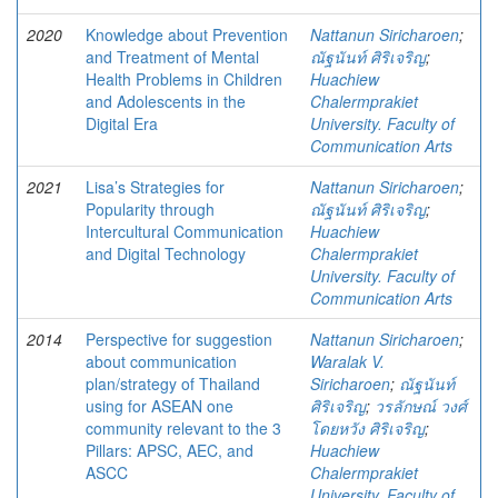
2020
Knowledge about Prevention
Nattanun Siricharoen
;
and Treatment of Mental
ณัฐนันท์ ศิริเจริญ
;
Health Problems in Children
Huachiew
and Adolescents in the
Chalermprakiet
Digital Era
University. Faculty of
Communication Arts
2021
Lisa’s Strategies for
Nattanun Siricharoen
;
Popularity through
ณัฐนันท์ ศิริเจริญ
;
Intercultural Communication
Huachiew
and Digital Technology
Chalermprakiet
University. Faculty of
Communication Arts
2014
Perspective for suggestion
Nattanun Siricharoen
;
about communication
Waralak V.
plan/strategy of Thailand
Siricharoen
;
ณัฐนันท์
using for ASEAN one
ศิริเจริญ
;
วรลักษณ์ วงศ์
community relevant to the 3
โดยหวัง ศิริเจริญ
;
Pillars: APSC, AEC, and
Huachiew
ASCC
Chalermprakiet
University. Faculty of