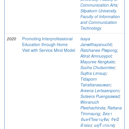
Communication Arts
;
Silpakorn University.
Faculty of Information
and Communication
Technology
2020
Promoting Interprofessional
Isaya
Education through Home
Janwithayanuchit
;
Visit with Service Mind Model
Ratchanee Piwpong
;
Atirat Amnuoypol
;
Mayuree Kengkate
;
Sucha Chulsomlee
;
Sujitra Limsup
;
Tidaporn
Tairattanasuwan
;
Areena Lertsaenporn
;
Suteera Puengsawad
;
Woranuch
Pleehachinda
;
Rattana
Timmaung
;
อิสยา
จันทร์วิทยานุชิต
;
รัชนี
ผิวผ่อง
;
มยุรี เก่งเกตุ
;