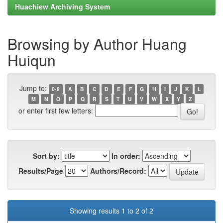
Huachiew Archiving System
Browsing by Author Huang
Huiqun
Jump to:
0-9
A
B
C
D
E
F
G
H
I
J
K
L
M
N
O
P
Q
R
S
T
U
V
W
X
Y
Z
or enter first few letters:
Sort by:
In order:
Results/Page
Authors/Record:
Showing results 1 to 2 of 2