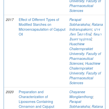
University. Faculty of
Pharmaceutical
Sciences
2017
Effect of Different Types of
Parapat
Modified Starches on
Sobharaksha
;
Ratana
Microencapsulation of Cajuput
Indranupakorn
;
ปาร
Oil
ภัทร โศภารักษ์
;
รัตนา
อินทรานุปกรณ์
;
Huachiew
Chalermprakiet
University. Faculty of
Pharmaceutical
Sciences
;
Huachiew
Chalermprakiet
University. Faculty of
Pharmaceutical
Sciences
2020
Preparation and
Chayanee
Characterization of
Wonglamthong
;
Liposomes Containing
Parapat
Cinnamon and Cajuput
Sobharaksha
;
Ratana