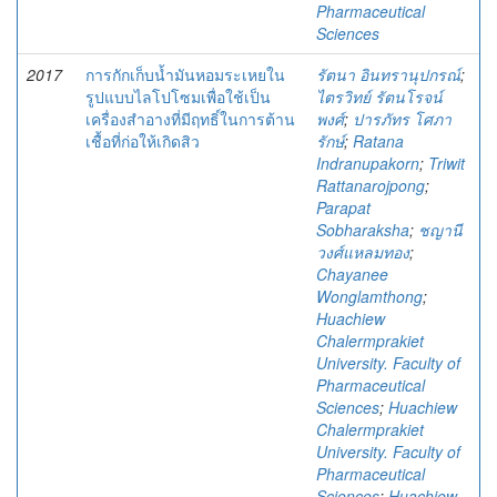
Pharmaceutical
Sciences
2017
การกักเก็บน้ำมันหอมระเหยใน
รัตนา อินทรานุปกรณ์
;
รูปแบบไลโปโซมเพื่อใช้เป็น
ไตรวิทย์ รัตนโรจน์
เครื่องสำอางที่มีฤทธิ์ในการต้าน
พงศ์
;
ปารภัทร โศภา
เชื้อที่ก่อให้เกิดสิว
รักษ์
;
Ratana
Indranupakorn
;
Triwit
Rattanarojpong
;
Parapat
Sobharaksha
;
ชญานี
วงศ์แหลมทอง
;
Chayanee
Wonglamthong
;
Huachiew
Chalermprakiet
University. Faculty of
Pharmaceutical
Sciences
;
Huachiew
Chalermprakiet
University. Faculty of
Pharmaceutical
Sciences
;
Huachiew