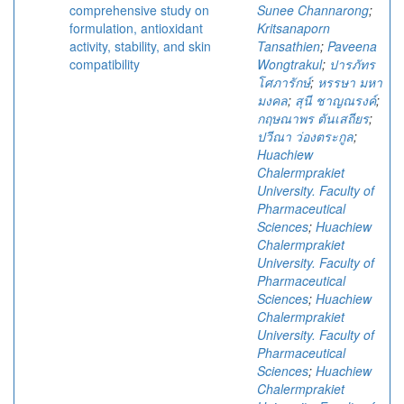
comprehensive study on
Sunee Channarong
;
formulation, antioxidant
Kritsanaporn
activity, stability, and skin
Tansathien
;
Paveena
compatibility
Wongtrakul
;
ปารภัทร
โศภารักษ์
;
หรรษา มหา
มงคล
;
สุนี ชาญณรงค์
;
กฤษณาพร ตันเสถียร
;
ปวีณา ว่องตระกูล
;
Huachiew
Chalermprakiet
University. Faculty of
Pharmaceutical
Sciences
;
Huachiew
Chalermprakiet
University. Faculty of
Pharmaceutical
Sciences
;
Huachiew
Chalermprakiet
University. Faculty of
Pharmaceutical
Sciences
;
Huachiew
Chalermprakiet