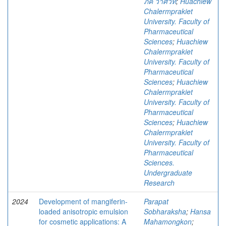
ภัค วาศวิท
;
Huachiew
Chalermprakiet
University. Faculty of
Pharmaceutical
Sciences
;
Huachiew
Chalermprakiet
University. Faculty of
Pharmaceutical
Sciences
;
Huachiew
Chalermprakiet
University. Faculty of
Pharmaceutical
Sciences
;
Huachiew
Chalermprakiet
University. Faculty of
Pharmaceutical
Sciences.
Undergraduate
Research
2024
Development of mangiferin-
Parapat
loaded anisotropic emulsion
Sobharaksha
;
Hansa
for cosmetic applications: A
Mahamongkon
;