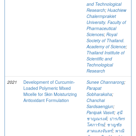
and Technological
Research
;
Huachiew
Chalermprakiet
University. Faculty of
Pharmaceutical
Sciences
;
Royal
Society of Thailand.
Academy of Science
;
Thailand Institute of
Scientific and
Technological
Research
2021
Development of Curcumin-
Sunee Channarong
;
Loaded Polymeric Mixed
Parapat
Micelle for Skin Moisturizing
Sobharaksha
;
Antioxidant Formulation
Chanchai
Sardsaengjun
;
Panipak Vasvit
;
สุนี
ชาญณรงค์
;
ปารภัทร
โศภารักษ์
;
ชาญชัย
สาดแสงจันทร์
;
พาณิ