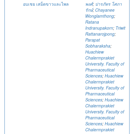
อบเชย เสม็ดขาวและไพล
พงศ์
;
ปารภัทร โศภา
รักษ์
;
Chayanee
Wonglamthong
;
Ratana
Indranupakorn
;
Triwit
Rattanarojpong
;
Parapat
Sobharaksha
;
Huachiew
Chalermprakiet
University. Faculty of
Pharmaceutical
Sciences
;
Huachiew
Chalermprakiet
University. Faculty of
Pharmaceutical
Sciences
;
Huachiew
Chalermprakiet
University. Faculty of
Pharmaceutical
Sciences
;
Huachiew
Chalermprakiet