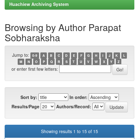
Huachiew Archiving System
Browsing by Author Parapat
Sobharaksha
Jump to:
0-9
A
B
C
D
E
F
G
H
I
J
K
L
M
N
O
P
Q
R
S
T
U
V
W
X
Y
Z
or enter first few letters:
Sort by:
In order:
Results/Page
Authors/Record:
Showing results 1 to 15 of 15