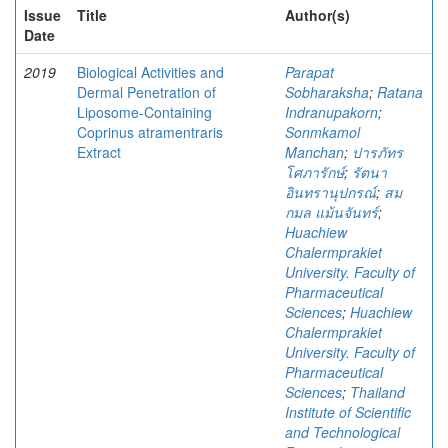
Issue
Title
Author(s)
Date
2019
Biological Activities and
Parapat
Dermal Penetration of
Sobharaksha
;
Ratana
Liposome-Containing
Indranupakorn
;
Coprinus atramentraris
Sonmkamol
Extract
Manchan
;
ปารภัทร
โศภารักษ์
;
รัตนา
อินทรานุปกรณ์
;
สม
กมล แม้นจันทร์
;
Huachiew
Chalermprakiet
University. Faculty of
Pharmaceutical
Sciences
;
Huachiew
Chalermprakiet
University. Faculty of
Pharmaceutical
Sciences
;
Thailand
Institute of Scientific
and Technological