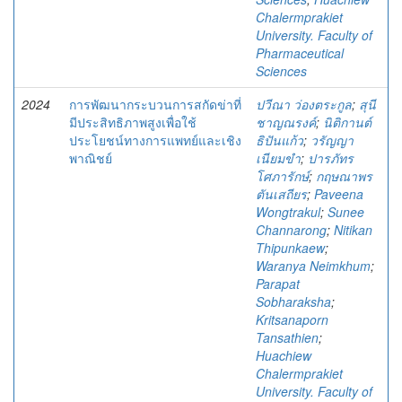
Chalermprakiet
University. Faculty of
Pharmaceutical
Sciences
2024
การพัฒนากระบวนการสกัดข่าที่
ปวีณา ว่องตระกูล
;
สุนี
มีประสิทธิภาพสูงเพื่อใช้
ชาญณรงค์
;
นิติกานต์
ประโยชน์ทางการแพทย์และเชิง
ธิปันแก้ว
;
วรัญญา
พาณิชย์
เนียมขำ
;
ปารภัทร
โศภารักษ์
;
กฤษณาพร
ตันเสถียร
;
Paveena
Wongtrakul
;
Sunee
Channarong
;
Nitikan
Thipunkaew
;
Waranya Neimkhum
;
Parapat
Sobharaksha
;
Kritsanaporn
Tansathien
;
Huachiew
Chalermprakiet
University. Faculty of