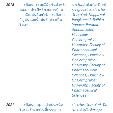
2018
การพัฒนาระบบอิมัลชันสำหรับ
นพวัฒน์ เพ็งคำศรี
;
สุธี
ทดสอบประสิทธิภาพการต้าน
รา ญานะโส
;
ปารภัทร
ออกซิเดชันโดยใช้สารสกัดดอก
โศภารักษ์
;
Noppawat
อัญชันและน้ำมันรำข้าวเป็น
Pengkumsri
;
Suthira
โมเดล
Yanaso
;
Parapat
Sobharaksha
;
Huachiew
Chalermprakiet
University. Faculty of
Pharmaceutical
Sciences
;
Huachiew
Chalermprakiet
University. Faculty of
Pharmaceutical
Sciences
;
Huachiew
Chalermprakiet
University. Faculty of
Pharmaceutical
Sciences
2021
การพัฒนาอนุภาคไขมันชนิด
ปารภัทร โศภารักษ์
;
ปิย
โครงสร้างนาโนที่บรรจุสาร
าภรณ์ สุภัคดำรงกุล
;