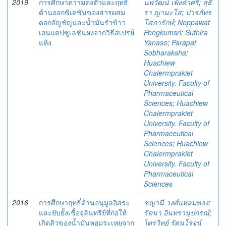
2019
การศึกษาความคงตัวและฤทธิ์
นพวัฒน์ เพ็งคำศรี
;
สุธี
ต้านออกซิเดชันของสารผสม
รา ญานะโส
;
ปารภัทร
ดอกอัญชัญและน้ำมันรำข้าว
โศภารักษ์
;
Noppawat
เอนแคปซูเลชันผงจากวิธีสเปรย์
Pengkumsri
;
Suthira
แห้ง
Yanaso
;
Parapat
Sobharaksha
;
Huachiew
Chalermprakiet
University. Faculty of
Pharmaceutical
Sciences
;
Huachiew
Chalermprakiet
University. Faculty of
Pharmaceutical
Sciences
;
Huachiew
Chalermprakiet
University. Faculty of
Pharmaceutical
Sciences
2016
การศึกษาฤทธิ์ต้านอนุมูลอิสระ
ชญานี วงศ์แหลมทอง
;
และยับยั้งเชื้อจุลินทรีย์ที่ก่อให้
รัตนา อินทรานุปกรณ์
;
เกิดสิวของน้ำมันหอมระเหยจาก
ไตรวิทย์ รัตนโรจน์