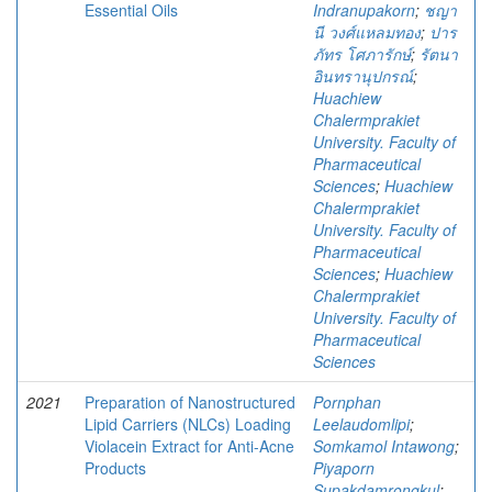
Essential Oils
Indranupakorn
;
ชญา
นี วงศ์แหลมทอง
;
ปาร
ภัทร โศภารักษ์
;
รัตนา
อินทรานุปกรณ์
;
Huachiew
Chalermprakiet
University. Faculty of
Pharmaceutical
Sciences
;
Huachiew
Chalermprakiet
University. Faculty of
Pharmaceutical
Sciences
;
Huachiew
Chalermprakiet
University. Faculty of
Pharmaceutical
Sciences
2021
Preparation of Nanostructured
Pornphan
Lipid Carriers (NLCs) Loading
Leelaudomlipi
;
Violacein Extract for Anti-Acne
Somkamol Intawong
;
Products
Piyaporn
Supakdamrongkul
;