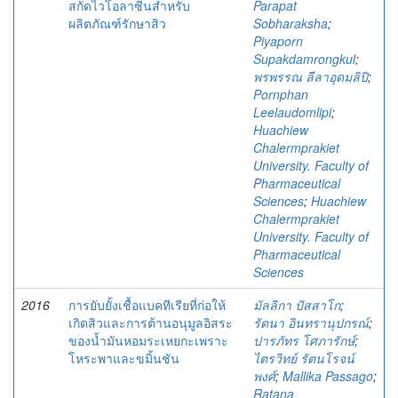
สกัดไวโอลาซีนสำหรับ
Parapat
ผลิตภัณฑ์รักษาสิว
Sobharaksha
;
Piyaporn
Supakdamrongkul
;
พรพรรณ ลีลาอุดมลิปิ
;
Pornphan
Leelaudomlipi
;
Huachiew
Chalermprakiet
University. Faculty of
Pharmaceutical
Sciences
;
Huachiew
Chalermprakiet
University. Faculty of
Pharmaceutical
Sciences
2016
การยับยั้งเชื้อแบคทีเรียที่ก่อให้
มัลลิกา ปัสสาโก
;
เกิดสิวและการต้านอนุมูลอิสระ
รัตนา อินทรานุปกรณ์
;
ของน้ำมันหอมระเหยกะเพราะ
ปารภัทร โศภารักษ์
;
โหระพาและขมิ้นชัน
ไตรวิทย์ รัตนโรจน์
พงศ์
;
Mallika Passago
;
Ratana