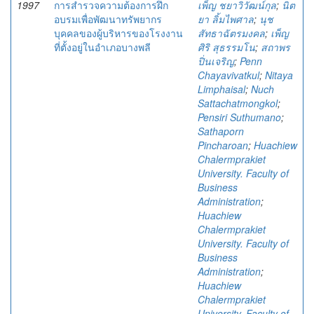
1997
การสำรวจความต้องการฝึก
เพ็ญ ชยาวิวัฒน์กุล
;
นิต
อบรมเพื่อพัฒนาทรัพยากร
ยา ลิ้มไพศาล
;
นุช
บุคคลของผู้บริหารของโรงงาน
สัทธาฉัตรมงคล
;
เพ็ญ
ที่ตั้งอยู่ในอำเภอบางพลี
ศิริ สุธรรมโน
;
สถาพร
ปิ่นเจริญ
;
Penn
Chayavivatkul
;
Nitaya
Limphaisal
;
Nuch
Sattachatmongkol
;
Pensiri Suthumano
;
Sathaporn
Pincharoan
;
Huachiew
Chalermprakiet
University. Faculty of
Business
Administration
;
Huachiew
Chalermprakiet
University. Faculty of
Business
Administration
;
Huachiew
Chalermprakiet
University. Faculty of