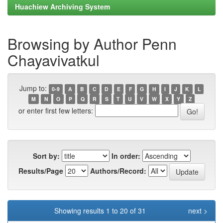
Huachiew Archiving System
Browsing by Author Penn
Chayavivatkul
Jump to:
0-9
A
B
C
D
E
F
G
H
I
J
K
L
M
N
O
P
Q
R
S
T
U
V
W
X
Y
Z
or enter first few letters:
Sort by:
In order:
Results/Page
Authors/Record:
Showing results 1 to 20 of 31
next >