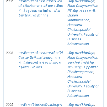
2005
การศึกษาพฤติกรรมการบริโภค
เพ็ญ ชยาวิวัฒน์กุล
;
ผลิตภัณฑ์อาหารเสริมกระเทียม
Penn Chayavivatkul
;
สำเร็จรูปของคนวัยทำงานใน
ศิริเพ็ญ วรรธะมานี
;
จังหวัดสมุทรปราการ
Siripen
Wanthamanee
;
Huachiew
Chalermprakiet
University. Faculty of
Business
Administration
2003
การศึกษาพฤติกรรมการเลือกใช้
เพ็ญ ชยาวิวัฒน์กุล
;
บัตรเครดิตที่ออกโดยธนาคาร
Penn Chayavivatkul
;
พาณิชย์ของประชาชนในเขต
บุปผวัลย์ โพธิหิรัญ
กรุงเทพมหานคร
ประเสริฐ
;
Buppawan
Photihirunprasert
;
Huachiew
Chalermprakiet
University. Faculty of
Business
Administration
2005
การศึกษาวิจัยประเมินหลักสูตร
เพ็ญ ชยาวิวัฒน์กุล
;