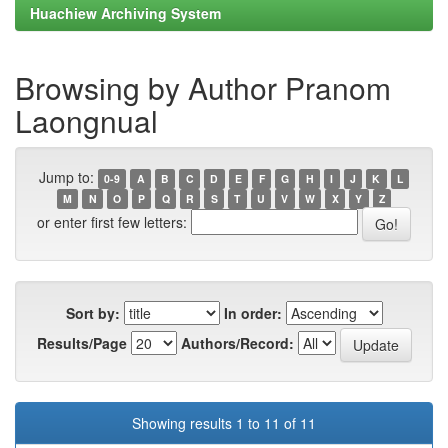
Huachiew Archiving System
Browsing by Author Pranom
Laongnual
Jump to:
0-9
A
B
C
D
E
F
G
H
I
J
K
L
M
N
O
P
Q
R
S
T
U
V
W
X
Y
Z
or enter first few letters:
Sort by:
In order:
Results/Page
Authors/Record:
Showing results 1 to 11 of 11