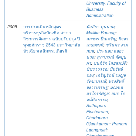
University. Faculty of
Business
Administration
2005
การประเมินหลักสูตร
มัลลิกา บุนนาค
;
บริหารธุรกิจบัณฑิต สาขา
Mallika Bunnag
;
วิชาการจัดการ ฉบับปรับปรุง ปี
สถาพร ปิ่นเจริญ
;
กิจจา
พุทธศักราช 2543 มหาวิทยาลัย
เกษมพงศ์
;
ชรินพร งาม
หัวเฉียวเฉลิมพระเกียรติ
กมล
;
ประนอม ลออง
นวล
;
สุภาภรณ์ ทัดบุบ
ผา
;
มนต์รัก ไสยสมบัติ
;
ชัชราวรรณ มีทรัพย์
ทอง
;
เจริญรัตน์ เบญจ
รัตนาภรณ์
;
ทรงสิทธิ์
จงวรเศรษฐ
;
มณฑล
สรไกรกิติกูล
;
อมร โร
จน์ศิลธรรม
;
Sathaporn
Pincharoan
;
Charinporn
Gjamkamon
;
Pranom
Laongnual
;
Chatcharawan