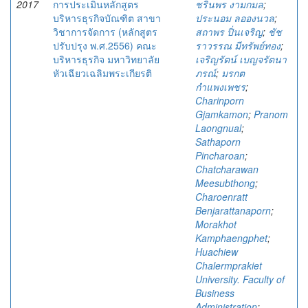
2017
การประเมินหลักสูตร
ชรินพร งามกมล
;
บริหารธุรกิจบัณฑิต สาขา
ประนอม ลอองนวล
;
วิชาการจัดการ (หลักสูตร
สถาพร ปิ่นเจริญ
;
ชัช
ปรับปรุง พ.ศ.2556) คณะ
ราวรรณ มีทรัพย์ทอง
;
บริหารธุรกิจ มหาวิทยาลัย
เจริญรัตน์ เบญจรัตนา
หัวเฉียวเฉลิมพระเกียรติ
ภรณ์
;
มรกต
กำแพงเพชร
;
Charinporn
Gjamkamon
;
Pranom
Laongnual
;
Sathaporn
Pincharoan
;
Chatcharawan
Meesubthong
;
Charoenratt
Benjarattanaporn
;
Morakhot
Kamphaengphet
;
Huachiew
Chalermprakiet
University. Faculty of
Business
Administration
;