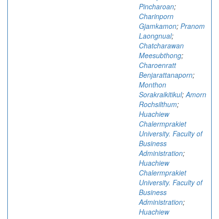
Pincharoan
;
Charinporn
Gjamkamon
;
Pranom
Laongnual
;
Chatcharawan
Meesubthong
;
Charoenratt
Benjarattanaporn
;
Monthon
Sorakraikitikul
;
Amorn
Rochsilthum
;
Huachiew
Chalermprakiet
University. Faculty of
Business
Administration
;
Huachiew
Chalermprakiet
University. Faculty of
Business
Administration
;
Huachiew