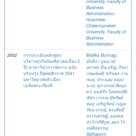
University. Faculty of
Business
Administration
;
Huachiew
Chalermprakiet
University. Faculty of
Business
Administration
2002
การประเมินหลักสูตร
Mallika Bunnag
;
บริหารธุรกิจบัณฑิต (ต่อเนื่อง 2
มัลลิกา บุนนาค
;
ปี) สาขาวิชาการจัดการ ฉบับ
สถาพร ปิ่นเจริญ
;
กิจจา
ปรับปรุง ปีพุทธศักราช 2541
เกษมพงศ์
;
ชรินพร งาม
มหาวิทยาลัยหัวเฉียว
กมล
;
ประนอม ลออง
เฉลิมพระเกียรติ
นวล
;
สุภาภรณ์ ทัดบุบ
ผา
;
มนต์รัก ไสยสมบัติ
;
ชัชราวรรณ มีทรัพย์
ทอง
;
เจริญรัตน์ เบญจ
รัตนาภรณ์
;
ทรงสิทธิ์
จงวรเศรษฐ์
;
มณฑล
สรไกรกิติกูล
;
อมร โร
จน์ศิลธรรม
;
Sathaporn