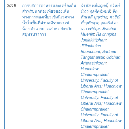
2019
การบริการอาหารและเครื่องดื่ม
จิรชัย หมื่นฤทธิ์
;
รวินท์
สำหรับนักท่องเที่ยวของเส้น
นิภา จุลกิตติพนธ์
;
จิต
ทางการท่องเที่ยวเชิงนิเวศทาง
ติณชุลี บุญช่วย
;
ศาริณี
น้ำในพื้นที่ตำบลศีรษะจรเข้
ตั้งอุทัยสุข
;
อุจฉริต์ อา
น้อย อำเภอบางเสาธง จังหวัด
จาระศิริกุล
;
Jirachai
สมุทรปราการ
Muenlit
;
Ravinnipha
Junlakittiphan
;
Jittinchulee
Boonchuai
;
Sarinee
Tanguthaisul
;
Udchari
Arjarasirikoon
;
Huachiew
Chalermprakiet
University. Faculty of
Liberal Arts
;
Huachiew
Chalermprakiet
University. Faculty of
Liberal Arts
;
Huachiew
Chalermprakiet
University. Faculty of
Liberal Arts
;
Huachiew
Chalermprakiet