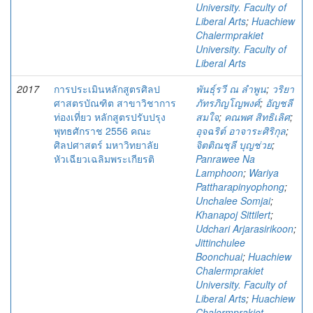
University. Faculty of
Liberal Arts
;
Huachiew
Chalermprakiet
University. Faculty of
Liberal Arts
2017
การประเมินหลักสูตรศิลป
พันธุ์รวี ณ ลำพูน
;
วริยา
ศาสตรบัณฑิต สาขาวิชาการ
ภัทรภิญโญพงศ์
;
อัญชลี
ท่องเที่ยว หลักสูตรปรับปรุง
สมใจ
;
คณพศ สิทธิเลิศ
;
พุทธศักราช 2556 คณะ
อุจฉริต์ อาจาระศิริกุล
;
ศิลปศาสตร์ มหาวิทยาลัย
จิตติณชุลี บุญช่วย
;
หัวเฉียวเฉลิมพระเกียรติ
Panrawee Na
Lamphoon
;
Wariya
Pattharapinyophong
;
Unchalee Somjai
;
Khanapoj Sittilert
;
Udchari Arjarasirikoon
;
Jittinchulee
Boonchuai
;
Huachiew
Chalermprakiet
University. Faculty of
Liberal Arts
;
Huachiew
Chalermprakiet