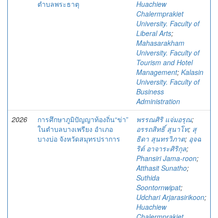
ตำบลพระธาตุ
Huachiew
Chalermprakiet
University. Faculty of
Liberal Arts
;
Mahasarakham
University. Faculty of
Tourism and Hotel
Management
;
Kalasin
University. Faculty of
Business
Administration
2026
การศึกษาภูมิปัญญาท้องถิ่น“ข่า”
พรรณศิริ แจ่มอรุณ
;
ในตำบลบางเพรียง อำเภอ
อรรถสิทธิ์ สุนาโท
;
สุ
บางบ่อ จังหวัดสมุทรปราการ
ธิดา สุนทรวิภาต
;
อุจฉ
ริต์ อาจาระศิริกุล
;
Phansiri Jama-roon
;
Atthasit Sunatho
;
Suthida
Soontornwipat
;
Udchari Arjarasirikoon
;
Huachiew
Chalermprakiet