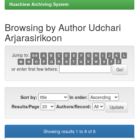
Huachiew Archiving System
Browsing by Author Udchari
Arjarasirikoon
Jump to:
0-9
A
B
C
D
E
F
G
H
I
J
K
L
M
N
O
P
Q
R
S
T
U
V
W
X
Y
Z
or enter first few letters:
Sort by:
In order:
Results/Page
Authors/Record:
Showing results 1 to 8 of 8