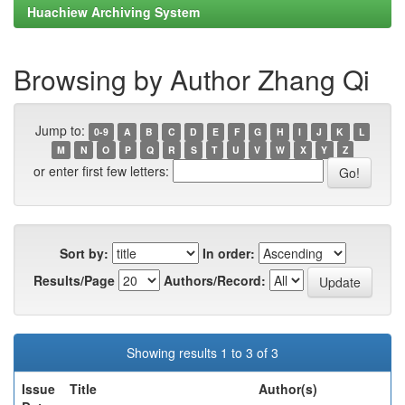
Huachiew Archiving System
Browsing by Author Zhang Qi
Jump to:
0-9
A
B
C
D
E
F
G
H
I
J
K
L
M
N
O
P
Q
R
S
T
U
V
W
X
Y
Z
or enter first few letters:
Sort by:
In order:
Results/Page
Authors/Record:
Showing results 1 to 3 of 3
Issue
Title
Author(s)