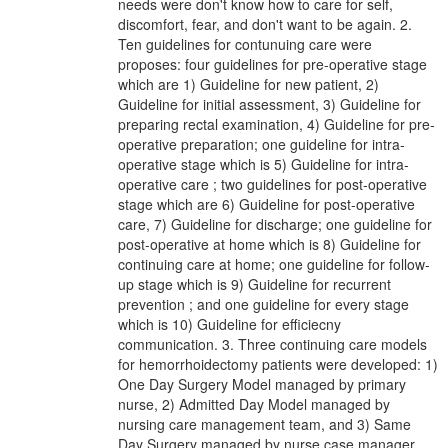
needs were don't know how to care for self,
discomfort, fear, and don't want to be again. 2.
Ten guidelines for contunuing care were
proposes: four guidelines for pre-operative stage
which are 1) Guideline for new patient, 2)
Guideline for initial assessment, 3) Guideline for
preparing rectal examination, 4) Guideline for pre-
operative preparation; one guideline for intra-
operative stage which is 5) Guideline for intra-
operative care ; two guidelines for post-operative
stage which are 6) Guideline for post-operative
care, 7) Guideline for discharge; one guideline for
post-operative at home which is 8) Guideline for
continuing care at home; one guideline for follow-
up stage which is 9) Guideline for recurrent
prevention ; and one guideline for every stage
which is 10) Guideline for efficiecny
communication. 3. Three continuing care models
for hemorrhoidectomy patients were developed: 1)
One Day Surgery Model managed by primary
nurse, 2) Admitted Day Model managed by
nursing care management team, and 3) Same
Day Surgery managed by nurse case manager.