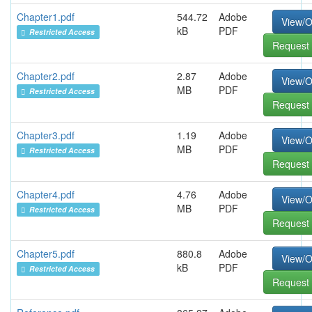
Chapter1.pdf
544.72
Adobe
View/
kB
PDF
Restricted Access
Request 
Chapter2.pdf
2.87
Adobe
View/
MB
PDF
Restricted Access
Request 
Chapter3.pdf
1.19
Adobe
View/
MB
PDF
Restricted Access
Request 
Chapter4.pdf
4.76
Adobe
View/
MB
PDF
Restricted Access
Request 
Chapter5.pdf
880.8
Adobe
View/
kB
PDF
Restricted Access
Request 