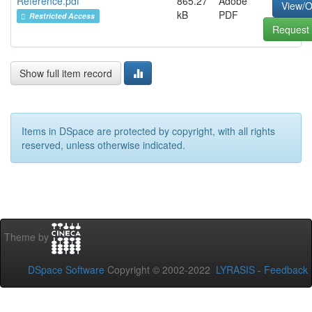
Reference.pdf
865.27
Adobe
View/
kB
PDF
Restricted Access
Request 
Show full item record
Items in DSpace are protected by copyright, with all rights
reserved, unless otherwise indicated.
Theme by
DSpace Software
Copyright © 2002-2022
LYRASIS
-
Feedback