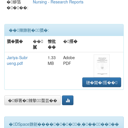
�蝷箔
Nursing - Research Reports
����:
��辣銝剔�﹝獢�:
獢�獢�
��
憭批
�撘�
膩
��
Jariya-Subr
1.33
Adobe
ueng.pdf
MB
PDF
璉�閫�/撘��
�蝷箸�辣摰蝥芸��
�DSpace銝剜�������★��������